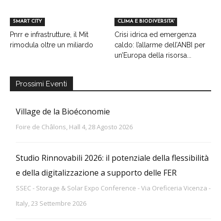
SMART CITY
CLIMA E BIODIVERSITA'
Pnrr e infrastrutture, il Mit
Crisi idrica ed emergenza
rimodula oltre un miliardo
caldo: l’allarme dell’ANBI per
un’Europa della risorsa...
Prossimi Eventi
Village de la Bioéconomie
Foire de Châlons, Hall 4, 28 Agosto 2026
Studio Rinnovabili 2026: il potenziale della flessibilità
e della digitalizzazione a supporto delle FER
SSEC - Storage & Solar Expo Conference - Via Oreficeria Vicenza -
Italy, 23 Settembre 2026