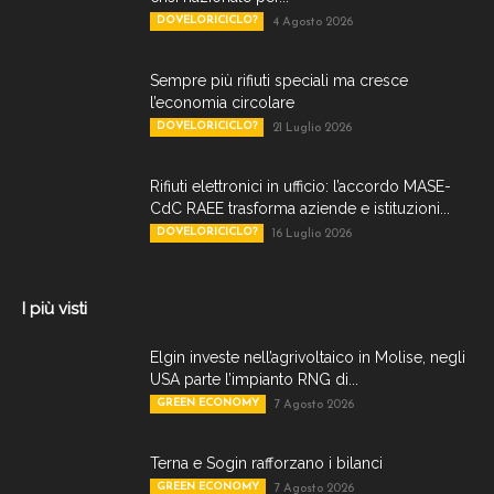
DOVELORICICLO?
4 Agosto 2026
Sempre più rifiuti speciali ma cresce
l’economia circolare
DOVELORICICLO?
21 Luglio 2026
Rifiuti elettronici in ufficio: l’accordo MASE-
CdC RAEE trasforma aziende e istituzioni...
DOVELORICICLO?
16 Luglio 2026
I più visti
Elgin investe nell’agrivoltaico in Molise, negli
USA parte l’impianto RNG di...
GREEN ECONOMY
7 Agosto 2026
Terna e Sogin rafforzano i bilanci
GREEN ECONOMY
7 Agosto 2026