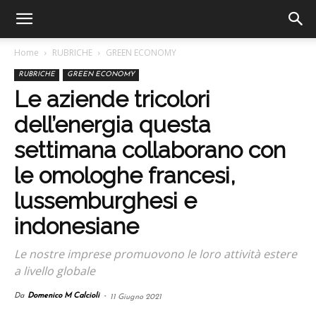
Home
RUBRICHE
GREEN ECONOMY
RUBRICHE
GREEN ECONOMY
Le aziende tricolori
dell’energia questa
settimana collaborano con
le omologhe francesi,
lussemburghesi e
indonesiane
Le nostre imprese promuovono le loro attività estere
a livello globale
Da
Domenico M Calcioli
-
11 Giugno 2021