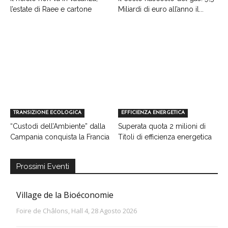
l’estate di Raee e cartone
Miliardi di euro all’anno il...
TRANSIZIONE ECOLOGICA
EFFICIENZA ENERGETICA
“Custodi dell’Ambiente” dalla
Superata quota 2 milioni di
Campania conquista la Francia
Titoli di efficienza energetica
Prossimi Eventi
Village de la Bioéconomie
Foire de Châlons, Hall 4, 28 Agosto 2026