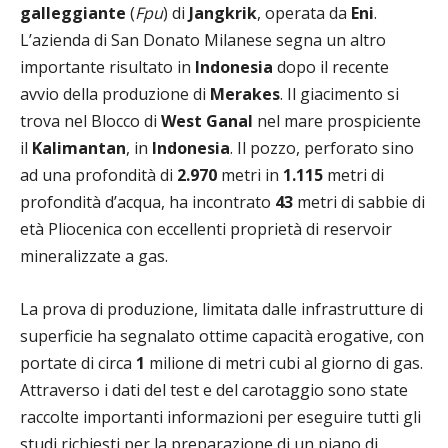
galleggiante
(
Fpu
) di
Jangkrik
, operata da
Eni
.
L’azienda di San Donato Milanese segna un altro
importante risultato in
Indonesia
dopo il recente
avvio della produzione di
Merakes
. Il giacimento si
trova nel Blocco di
West Ganal
nel mare prospiciente
il
Kalimantan
, in
Indonesia
. Il pozzo, perforato sino
ad una profondità di
2.970
metri in
1.115
metri di
profondità d’acqua, ha incontrato
43
metri di sabbie di
età Pliocenica con eccellenti proprietà di reservoir
mineralizzate a gas.
La prova di produzione, limitata dalle infrastrutture di
superficie ha segnalato ottime capacità erogative, con
portate di circa
1
milione di metri cubi al giorno di gas.
Attraverso i dati del test e del carotaggio sono state
raccolte importanti informazioni per eseguire tutti gli
studi richiesti per la preparazione di un piano di