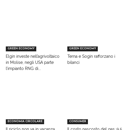
GREEN ECONOMY
GREEN ECONOMY
Elgin investe nell’agrivoltaico
Terna e Sogin rafforzano i
in Molise, negli USA parte
bilanci
l’impianto RNG di...
ECONOMIA CIRCOLARE
CONSUMER
Il riciclo non va in vacanza,
Il costo nascosto del gas: 9,5