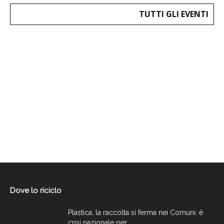
TUTTI GLI EVENTI
Dove lo riciclo
Plastica, la raccolta si ferma nei Comuni: è
crisi nazionale per...