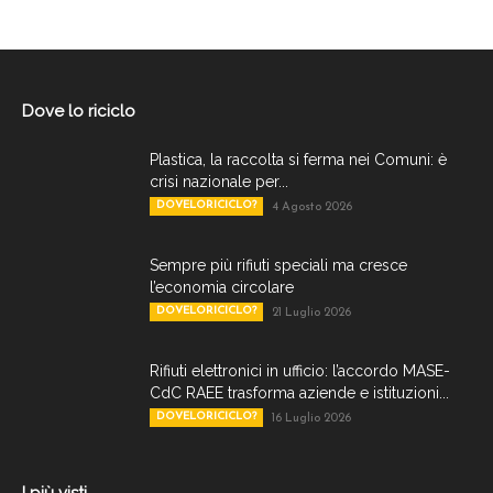
Dove lo riciclo
Plastica, la raccolta si ferma nei Comuni: è
crisi nazionale per...
DOVELORICICLO?
4 Agosto 2026
Sempre più rifiuti speciali ma cresce
l’economia circolare
DOVELORICICLO?
21 Luglio 2026
Rifiuti elettronici in ufficio: l’accordo MASE-
CdC RAEE trasforma aziende e istituzioni...
DOVELORICICLO?
16 Luglio 2026
I più visti