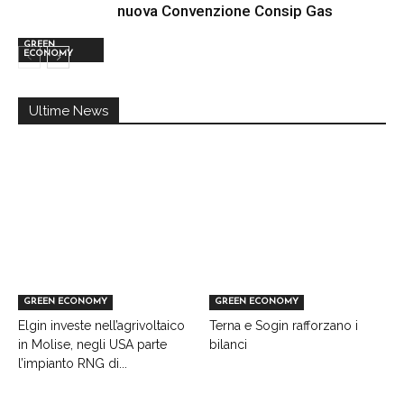
nuova Convenzione Consip Gas
GREEN
ECONOMY
Ultime News
GREEN ECONOMY
GREEN ECONOMY
Elgin investe nell’agrivoltaico
Terna e Sogin rafforzano i
in Molise, negli USA parte
bilanci
l’impianto RNG di...