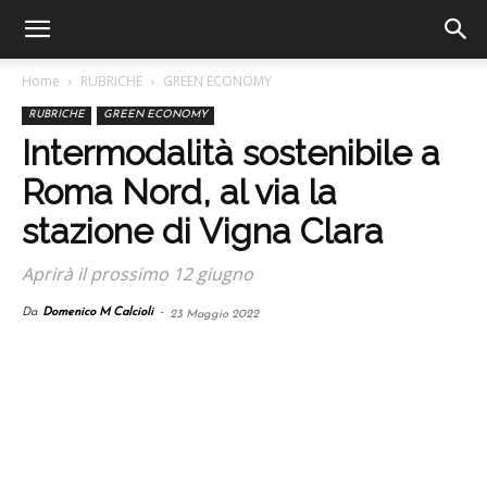
Home
RUBRICHE
GREEN ECONOMY
RUBRICHE
GREEN ECONOMY
Intermodalità sostenibile a
Roma Nord, al via la
stazione di Vigna Clara
Aprirà il prossimo 12 giugno
Da
Domenico M Calcioli
-
23 Maggio 2022