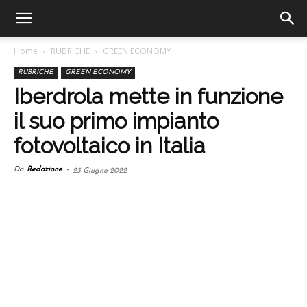
Home
RUBRICHE
GREEN ECONOMY
RUBRICHE
GREEN ECONOMY
Iberdrola mette in funzione
il suo primo impianto
fotovoltaico in Italia
Da
Redazione
-
23 Giugno 2022