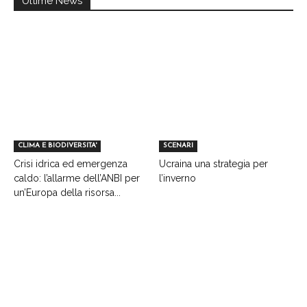
Ultime News
CLIMA E BIODIVERSITA'
SCENARI
Crisi idrica ed emergenza
Ucraina una strategia per
caldo: l’allarme dell’ANBI per
l’inverno
un’Europa della risorsa...