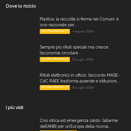
Dove lo riciclo
Plastica, la raccolta si ferma nei Comuni: è
crisi nazionale per...
DOVELORICICLO?
4 Agosto 2026
Sempre più rifiuti speciali ma cresce
l’economia circolare
DOVELORICICLO?
21 Luglio 2026
Rifiuti elettronici in ufficio: l’accordo MASE-
CdC RAEE trasforma aziende e istituzioni...
DOVELORICICLO?
16 Luglio 2026
I più visti
Crisi idrica ed emergenza caldo: l’allarme
dell’ANBI per un’Europa della risorsa...