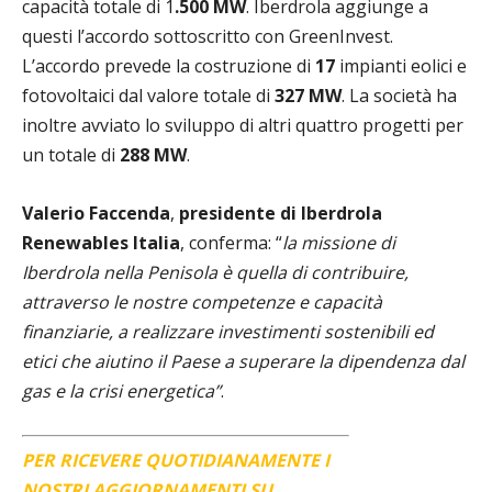
capacità totale di 1
.500 MW
. Iberdrola aggiunge a
questi l’accordo sottoscritto con GreenInvest.
L’accordo prevede la costruzione di
17
impianti eolici e
fotovoltaici dal valore totale di
327 MW
. La società ha
inoltre avviato lo sviluppo di altri quattro progetti per
un totale di
288 MW
.
Valerio Faccenda
,
presidente di Iberdrola
Renewables Italia
, conferma: “
la missione di
Iberdrola nella Penisola è quella di contribuire,
attraverso le nostre competenze e capacità
finanziarie, a realizzare investimenti sostenibili ed
etici che aiutino il Paese a superare la dipendenza dal
gas e la crisi energetica”
.
PER RICEVERE QUOTIDIANAMENTE I
NOSTRI AGGIORNAMENTI SU