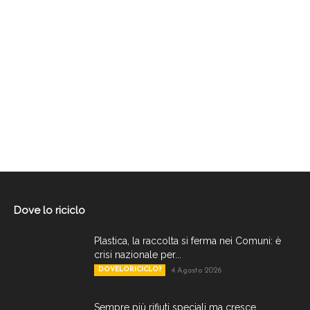
Dove lo riciclo
Plastica, la raccolta si ferma nei Comuni: è
crisi nazionale per...
DOVELORICICLO?
4 Agosto 2026
Sempre più rifiuti speciali ma cresce