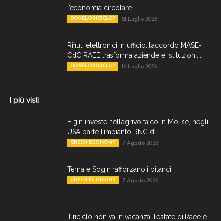
l’economia circolare
DOVELORICICLO?
21 Luglio 2026
Rifiuti elettronici in ufficio: l’accordo MASE-
CdC RAEE trasforma aziende e istituzioni...
DOVELORICICLO?
16 Luglio 2026
I più visti
Elgin investe nell’agrivoltaico in Molise, negli
USA parte l’impianto RNG di...
GREEN ECONOMY
7 Agosto 2026
Terna e Sogin rafforzano i bilanci
GREEN ECONOMY
7 Agosto 2026
Il riciclo non va in vacanza, l’estate di Raee e