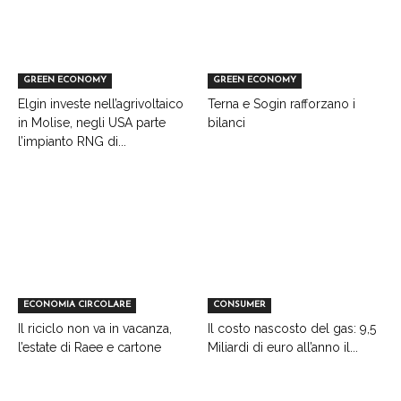
GREEN ECONOMY
GREEN ECONOMY
Elgin investe nell’agrivoltaico
Terna e Sogin rafforzano i
in Molise, negli USA parte
bilanci
l’impianto RNG di...
ECONOMIA CIRCOLARE
CONSUMER
Il riciclo non va in vacanza,
Il costo nascosto del gas: 9,5
l’estate di Raee e cartone
Miliardi di euro all’anno il...