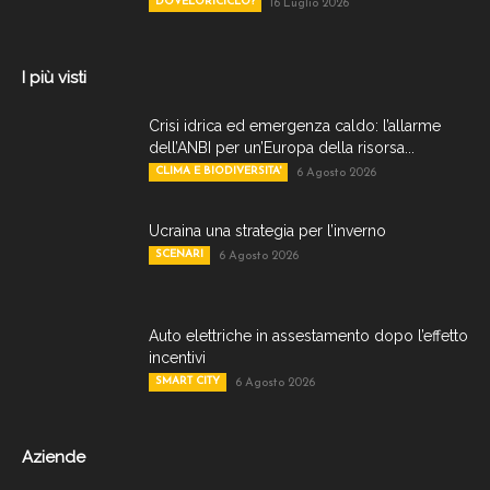
DOVELORICICLO?
16 Luglio 2026
I più visti
Crisi idrica ed emergenza caldo: l’allarme
dell’ANBI per un’Europa della risorsa...
CLIMA E BIODIVERSITA'
6 Agosto 2026
Ucraina una strategia per l’inverno
SCENARI
6 Agosto 2026
Auto elettriche in assestamento dopo l’effetto
incentivi
SMART CITY
6 Agosto 2026
Aziende