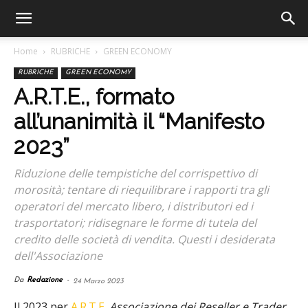
Home
RUBRICHE
GREEN ECONOMY
RUBRICHE
GREEN ECONOMY
A.R.T.E., formato
all’unanimità il “Manifesto
2023”
Riduzione delle tempistiche del corrispettivo di
morosità; tentare di riequilibrare i rapporti tra gli
operatori del mercato libero, i distributori ed i
trasportatori; ridisegnare le forme di tutela del
credito delle società di vendita. Questi i desiderata
dell'Associazione
Da
Redazione
-
24 Marzo 2023
Il 2023 per
A.R.T.E.
Associazione dei Reseller e Trader