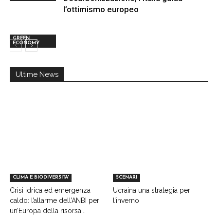
l’ottimismo europeo
GREEN
ECONOMY
Ultime News
CLIMA E BIODIVERSITA'
SCENARI
Crisi idrica ed emergenza
Ucraina una strategia per
caldo: l’allarme dell’ANBI per
l’inverno
un’Europa della risorsa...