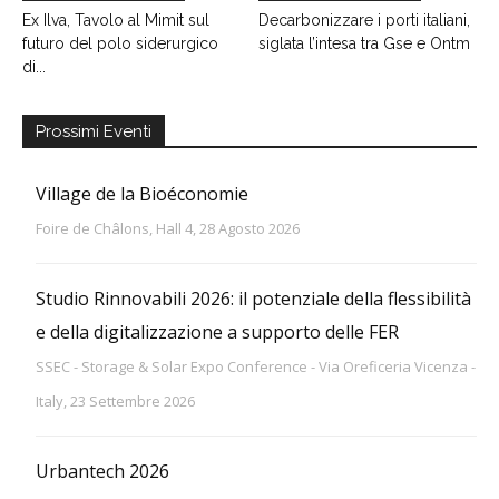
Ex Ilva, Tavolo al Mimit sul
Decarbonizzare i porti italiani,
futuro del polo siderurgico
siglata l’intesa tra Gse e Ontm
di...
Prossimi Eventi
Village de la Bioéconomie
Foire de Châlons, Hall 4, 28 Agosto 2026
Studio Rinnovabili 2026: il potenziale della flessibilità
e della digitalizzazione a supporto delle FER
SSEC - Storage & Solar Expo Conference - Via Oreficeria Vicenza -
Italy, 23 Settembre 2026
Urbantech 2026