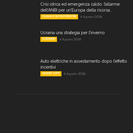
Crisi idrica ed emergenza caldo: l’allarme
dell’ANBI per un’Europa della risorsa...
CLIMA E BIODIVERSITA'
6 Agosto 2026
Ucraina una strategia per l’inverno
SCENARI
6 Agosto 2026
Auto elettriche in assestamento dopo l’effetto
incentivi
SMART CITY
6 Agosto 2026