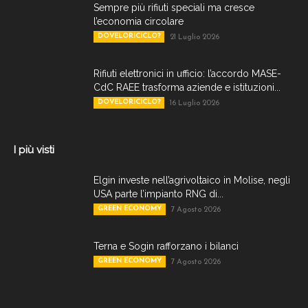
Sempre più rifiuti speciali ma cresce
l’economia circolare
DOVELORICICLO?
21 Luglio 2026
Rifiuti elettronici in ufficio: l’accordo MASE-
CdC RAEE trasforma aziende e istituzioni...
DOVELORICICLO?
16 Luglio 2026
I più visti
Elgin investe nell’agrivoltaico in Molise, negli
USA parte l’impianto RNG di...
GREEN ECONOMY
7 Agosto 2026
Terna e Sogin rafforzano i bilanci
GREEN ECONOMY
7 Agosto 2026