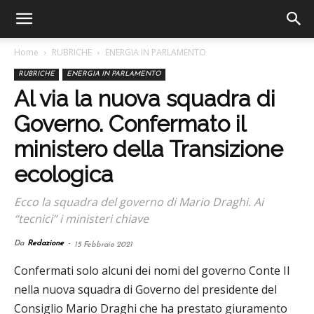
Home
RUBRICHE
ENERGIA IN PARLAMENTO
RUBRICHE
ENERGIA IN PARLAMENTO
Al via la nuova squadra di
Governo. Confermato il
ministero della Transizione
ecologica
Ecco la squadra del governo di Mario Draghi. Ai
“tecnici” i ministeri chiave
Da
Redazione
-
15 Febbraio 2021
Confermati solo alcuni dei nomi del governo Conte II
nella nuova squadra di Governo del presidente del
Consiglio Mario Draghi che ha prestato giuramento