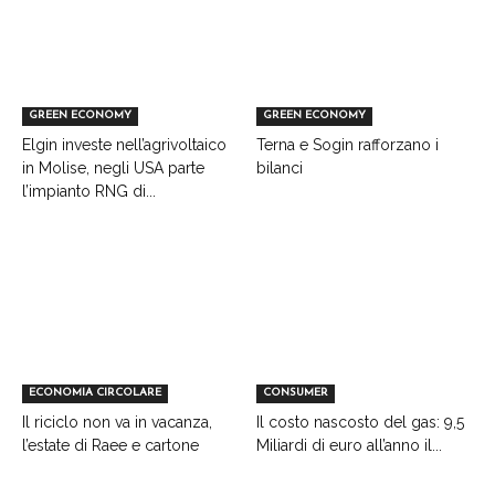
GREEN ECONOMY
GREEN ECONOMY
Elgin investe nell’agrivoltaico
Terna e Sogin rafforzano i
in Molise, negli USA parte
bilanci
l’impianto RNG di...
ECONOMIA CIRCOLARE
CONSUMER
Il riciclo non va in vacanza,
Il costo nascosto del gas: 9,5
l’estate di Raee e cartone
Miliardi di euro all’anno il...