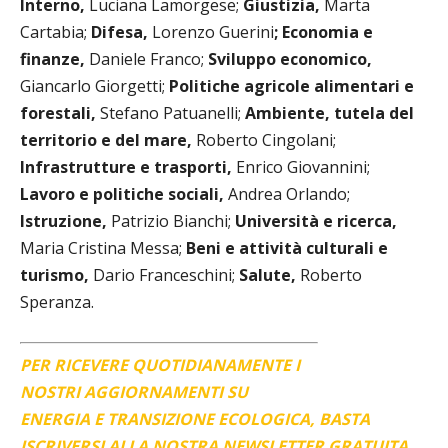
Interno,
Luciana Lamorgese;
Giustizia,
Marta
Cartabia;
Difesa,
Lorenzo Guerini
; Economia e
finanze,
Daniele Franco;
Sviluppo economico,
Giancarlo Giorgetti;
Politiche agricole alimentari e
forestali,
Stefano Patuanelli;
Ambiente, tutela del
territorio e del mare,
Roberto Cingolani;
Infrastrutture e trasporti,
Enrico Giovannini;
Lavoro e politiche sociali,
Andrea Orlando;
Istruzione,
Patrizio Bianchi;
Università e ricerca,
Maria Cristina Messa;
Beni e attività culturali e
turismo,
Dario Franceschini;
Salute,
Roberto
Speranza.
PER RICEVERE QUOTIDIANAMENTE I
NOSTRI AGGIORNAMENTI SU
ENERGIA E TRANSIZIONE ECOLOGICA, BASTA
ISCRIVERSI ALLA NOSTRA NEWSLETTER GRATUITA