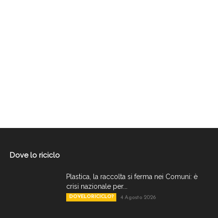
Dove lo riciclo
Plastica, la raccolta si ferma nei Comuni: è
crisi nazionale per...
DOVELORICICLO?
4 Agosto 2026