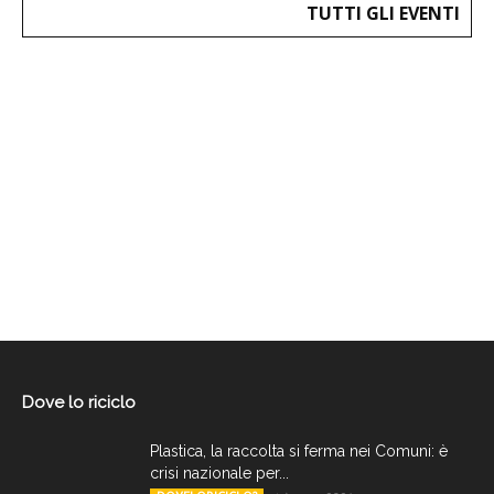
TUTTI GLI EVENTI
Dove lo riciclo
Plastica, la raccolta si ferma nei Comuni: è
crisi nazionale per...