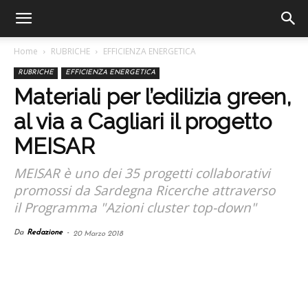
Home
RUBRICHE
EFFICIENZA ENERGETICA
RUBRICHE
EFFICIENZA ENERGETICA
Materiali per l’edilizia green,
al via a Cagliari il progetto
MEISAR
MEISAR è uno dei 35 progetti collaborativi
promossi da Sardegna Ricerche attraverso
il Programma "Azioni cluster top-down"
Da
Redazione
-
20 Marzo 2018