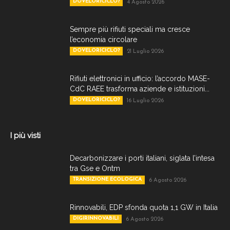
DOVELORICICLO?
4 Agosto 2026
Sempre più rifiuti speciali ma cresce
l’economia circolare
DOVELORICICLO?
21 Luglio 2026
Rifiuti elettronici in ufficio: l’accordo MASE-
CdC RAEE trasforma aziende e istituzioni...
DOVELORICICLO?
16 Luglio 2026
I più visti
Decarbonizzare i porti italiani, siglata l’intesa
tra Gse e Ontm
TRANSIZIONE ECOLOGICA
6 Agosto 2026
Rinnovabili, EDP sfonda quota 1,1 GW in Italia
DIGIRINNOVABILI
6 Agosto 2026