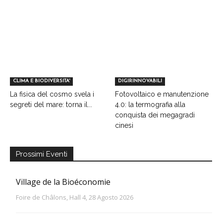
CLIMA E BIODIVERSITA'
DIGIRINNOVABILI
La fisica del cosmo svela i
Fotovoltaico e manutenzione
segreti del mare: torna il...
4.0: la termografia alla
conquista dei megagradi
cinesi
Prossimi Eventi
Village de la Bioéconomie
Foire de Châlons, Hall 4, 28 Agosto 2026