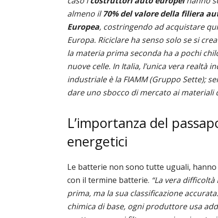
caso i
costruttori auto europei
hanno so
almeno il
70% del valore della filiera 
Europea
, costringendo ad acquistare qu
Europa. Riciclare ha senso solo se si cre
la materia prima seconda ha a pochi chilo
nuove celle. In Italia, l’unica vera realtà 
industriale è la FIAMM (Gruppo Sette); se
dare uno sbocco di mercato ai materiali 
L’importanza del passapo
energetici
Le batterie non sono tutte uguali, hanno c
con il termine batterie.
“La vera difficolt
prima, ma la sua classificazione accurata
chimica di base, ogni produttore usa addi