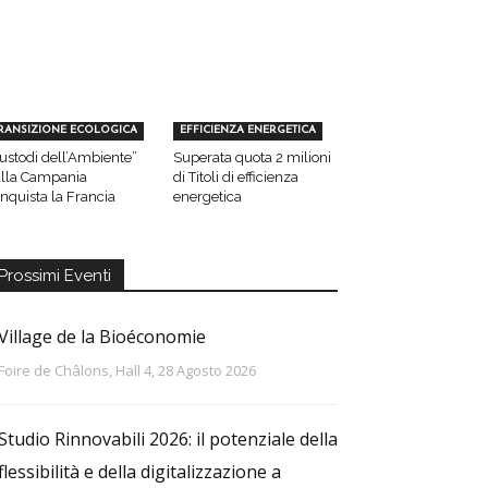
RANSIZIONE ECOLOGICA
EFFICIENZA ENERGETICA
ustodi dell’Ambiente”
Superata quota 2 milioni
lla Campania
di Titoli di efficienza
nquista la Francia
energetica
Prossimi Eventi
Village de la Bioéconomie
Foire de Châlons, Hall 4, 28 Agosto 2026
Studio Rinnovabili 2026: il potenziale della
flessibilità e della digitalizzazione a