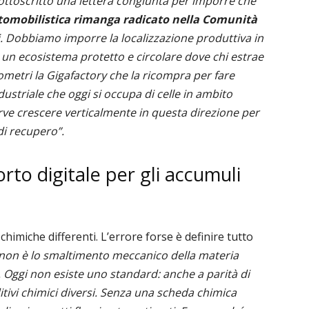
ttoscritto una lettera congiunta per imporre che
automobilistica rimanga radicato nella Comunità
i. Dobbiamo imporre la localizzazione produttiva in
a un ecosistema protetto e circolare dove chi estrae
metri la Gigafactory che la ricompra per fare
industriale che oggi si occupa di celle in ambito
rve crescere verticalmente in questa direzione per
di recupero”.
rto digitale per gli accumuli
himiche differenti. L’errore forse è definire tutto
à non è lo smaltimento meccanico della materia
. Oggi non esiste uno standard: anche a parità di
tivi chimici diversi. Senza una scheda chimica