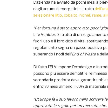
L’azienda ha avviato da pochi mesi a pie
dagli accumuli energetici, si tratta
dell’un
selezionare litio, cobalto, nichel, rame, a
“Per fortuna è stato approvato pochi gior
Life Vehicles. Si tratta di un regolamento
fuori uso e il loro ciclo di vita, sostituen
regolamento segna un passo positivo perché
superando i nodi dell’
End of Waste
e dell
Di fatto l’ELV impone l’ecodesign e intro
possono più essere demoliti e reimmessi 
secondaria prodotta deve garantire obietti
entro 70 mesi almeno il 60% di materiale ri
“L’Europa fa il suo lavoro nello scrivere
approvato le regole per un mercato che, n