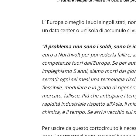
Il
fattore tempo
di messa in opera dei pro
L’ Europa o meglio i suoi singoli stati, no
un data center o un’isola di accumulo ci 
“
Il problema non sono i soldi, sono le i
euro a Northvolt per poi vederla fallire;
competenze fuori dall’Europa. Se per aut
impieghiamo 5 anni, siamo morti dal giorn
serrati: ogni sei mesi una tecnologia risc
flessibile, modulare e in grado di rigenerar
mercato, fallisce. Più che anticipare i te
rapidità industriale rispetto all’Asia. Il
chimica, è il tempo. Se arrivi vecchio sul 
Per uscire da questo cortocircuito è neces