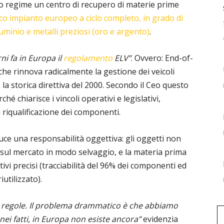
no regime un centro di recupero di materie prime
ico impianto europeo a ciclo completo, in grado di
lluminio e metalli preziosi (oro e argento)
.
ni fa in Europa il
regolamento
ELV”
. Ovvero: End-of-
 che rinnova radicalmente la gestione dei veicoli
do la storica direttiva del 2000. Secondo il Ceo questo
 chiarisce i vincoli operativi e legislativi,
a riqualificazione dei componenti.
duce una responsabilità oggettiva: gli oggetti non
sul mercato in modo selvaggio, e la materia prima
vi precisi (tracciabilità del 96% dei componenti ed
utilizzato).
 le regole. Il problema drammatico è che abbiamo
ei fatti, in Europa non esiste ancora”
evidenzia