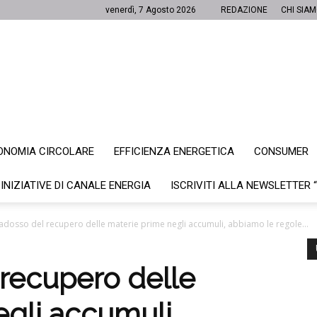
venerdì, 7 Agosto 2026
REDAZIONE
CHI SIA
ONOMIA CIRCOLARE
EFFICIENZA ENERGETICA
CONSUMER
Canale
 INIZIATIVE DI CANALE ENERGIA
ISCRIVITI ALLA NEWSLETTER 
radosso del recupero delle materie prime negli accumuli, abbiamo le regole...
Energia
 recupero delle
egli accumuli,