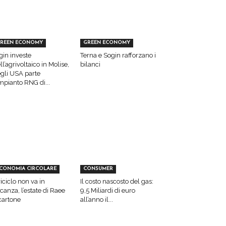
REEN ECONOMY
GREEN ECONOMY
gin investe
Terna e Sogin rafforzano i
ll’agrivoltaico in Molise,
bilanci
gli USA parte
impianto RNG di...
CONOMIA CIRCOLARE
CONSUMER
 riciclo non va in
Il costo nascosto del gas:
canza, l’estate di Raee
9,5 Miliardi di euro
cartone
all’anno il...