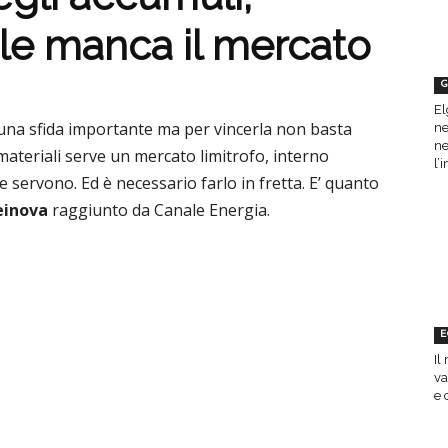
le manca il mercato
G
El
è una sfida importante ma per vincerla non basta
ne
ne
 materiali serve un mercato limitrofo, interno
l’
e servono. Ed è necessario farlo in fretta. E’ quanto
einova
raggiunto da Canale Energia.
E
Il
va
e 