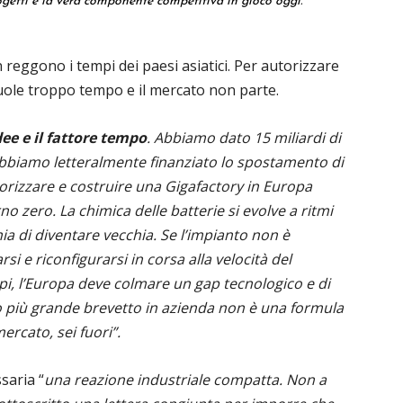
getti è la vera componente competitiva in gioco oggi.
n reggono i tempi dei paesi asiatici. Per autorizzare
vuole troppo tempo e il mercato non parte.
dee e il fattore tempo
. Abbiamo dato 15 miliardi di
 abbiamo letteralmente finanziato lo spostamento di
orizzare e costruire una Gigafactory in Europa
o zero. La chimica delle batterie si evolve a ritmi
hia di diventare vecchia. Se l’impianto non è
si e riconfigurarsi in corsa alla velocità del
mpi, l’Europa deve colmare un gap tecnologico e di
 mio più grande brevetto in azienda non è una formula
mercato, sei fuori”.
saria “
una reazione industriale compatta. Non a