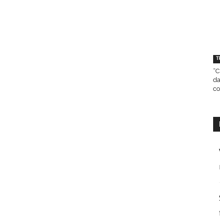
T
“C
da
co