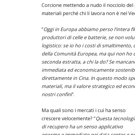
Corcione mettendo a nudo il nocciolo del
materiali perché chi li lavora non è nel V
“
Oggi in Europa abbiamo perso l’intera fi
produttori di celle e batterie, se non volu
logistico: se io ho i costi di smaltimento, d
della Comunità Europea, ma qui non ho cli
seconda estratta, a chi la do? Se mancano 
immediata ed economicamente sostenibile 
direttamente in Cina. In questo modo spe
materiali, ma il valore strategico ed econ
nostri confini
“.
Ma quali sono i mercati i cui ha senso
crescere velocemente? “
Questa tecnologi
di recupero ha un senso applicativo
enorme e immediato nei data center e ne