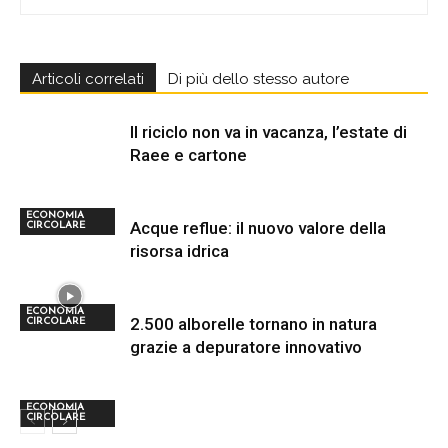
Articoli correlati
Di più dello stesso autore
Il riciclo non va in vacanza, l’estate di
Raee e cartone
ECONOMIA
Acque reflue: il nuovo valore della
CIRCOLARE
risorsa idrica
ECONOMIA
2.500 alborelle tornano in natura
CIRCOLARE
grazie a depuratore innovativo
ECONOMIA
CIRCOLARE