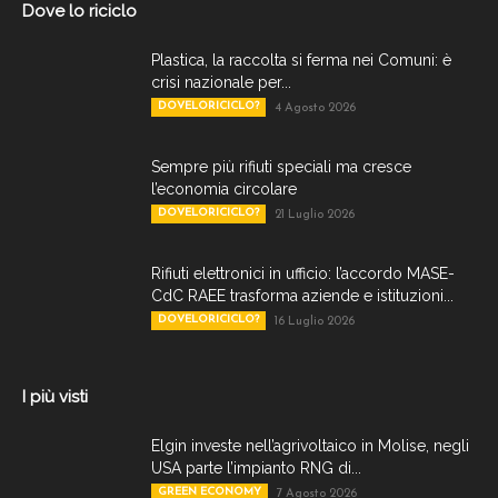
Dove lo riciclo
Plastica, la raccolta si ferma nei Comuni: è
crisi nazionale per...
DOVELORICICLO?
4 Agosto 2026
Sempre più rifiuti speciali ma cresce
l’economia circolare
DOVELORICICLO?
21 Luglio 2026
Rifiuti elettronici in ufficio: l’accordo MASE-
CdC RAEE trasforma aziende e istituzioni...
DOVELORICICLO?
16 Luglio 2026
I più visti
Elgin investe nell’agrivoltaico in Molise, negli
USA parte l’impianto RNG di...
GREEN ECONOMY
7 Agosto 2026