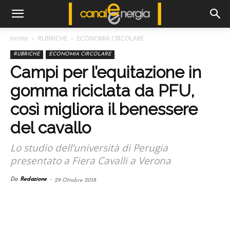
Home
RUBRICHE
ECONOMIA CIRCOLARE
RUBRICHE
ECONOMIA CIRCOLARE
Campi per l’equitazione in
gomma riciclata da PFU,
così migliora il benessere
del cavallo
Lo studio dell’università di Perugia
presentato a Fiera Cavalli a Verona
Da
Redazione
-
29 Ottobre 2018