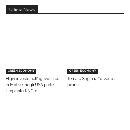
Ultime News
GREEN ECONOMY
GREEN ECONOMY
Elgin investe nell’agrivoltaico
Terna e Sogin rafforzano i
in Molise, negli USA parte
bilanci
l’impianto RNG di...