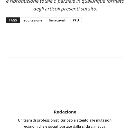
e riproduzione totale o parziale in qualunque formato
degli articoli presenti sul sito.
TAGS
equitazione
fieracavalli
PFU
Redazione
Un team di professionisti curioso e attento alle mutazioni
economiche e sociali portate dalla sfida climatica.