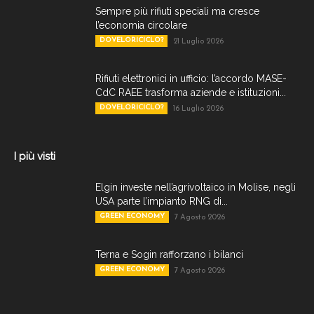
Sempre più rifiuti speciali ma cresce
l’economia circolare
DOVELORICICLO?
21 Luglio 2026
Rifiuti elettronici in ufficio: l’accordo MASE-
CdC RAEE trasforma aziende e istituzioni...
DOVELORICICLO?
16 Luglio 2026
I più visti
Elgin investe nell’agrivoltaico in Molise, negli
USA parte l’impianto RNG di...
GREEN ECONOMY
7 Agosto 2026
Terna e Sogin rafforzano i bilanci
GREEN ECONOMY
7 Agosto 2026