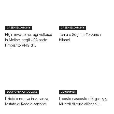
GREEN ECONOMY
GREEN ECONOMY
Elgin investe nell’agrivoltaico
Terna e Sogin rafforzano i
in Molise, negli USA parte
bilanci
l’impianto RNG di...
ECONOMIA CIRCOLARE
CONSUMER
Il riciclo non va in vacanza,
Il costo nascosto del gas: 9,5
l’estate di Raee e cartone
Miliardi di euro all’anno il...