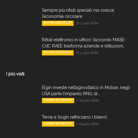
Sempre più rifiuti speciali ma cresce
l’economia circolare
DOVELORICICLO?
21 Luglio 2026
Rifiuti elettronici in ufficio: l’accordo MASE-
CdC RAEE trasforma aziende e istituzioni...
DOVELORICICLO?
16 Luglio 2026
I più visti
Elgin investe nell’agrivoltaico in Molise, negli
USA parte l’impianto RNG di...
GREEN ECONOMY
7 Agosto 2026
Terna e Sogin rafforzano i bilanci
GREEN ECONOMY
7 Agosto 2026