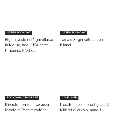
GREEN ECONOMY
GREEN ECONOMY
Elgin investe nell’agrivoltaico
Terna e Sogin rafforzano i
in Molise, negli USA parte
bilanci
l’impianto RNG di...
ECONOMIA CIRCOLARE
CONSUMER
Il riciclo non va in vacanza,
Il costo nascosto del gas: 9,5
l’estate di Raee e cartone
Miliardi di euro all’anno il...