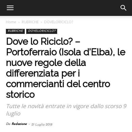
Home
RUBRICHE
DOVELORICICLO?
RUBRICHE
DOVELORICICLO?
Dove lo Riciclo? –
Portoferraio (Isola d’Elba), le
nuove regole della
differenziata per i
commercianti del centro
storico
Tutte le novità entrate in vigore dallo scorso 9
luglio
Da
Redazione
-
21 Luglio 2018