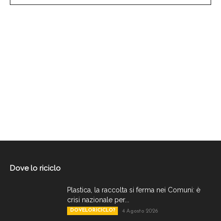
Dove lo riciclo
Plastica, la raccolta si ferma nei Comuni: è
crisi nazionale per...
DOVELORICICLO?
4 Agosto 2026