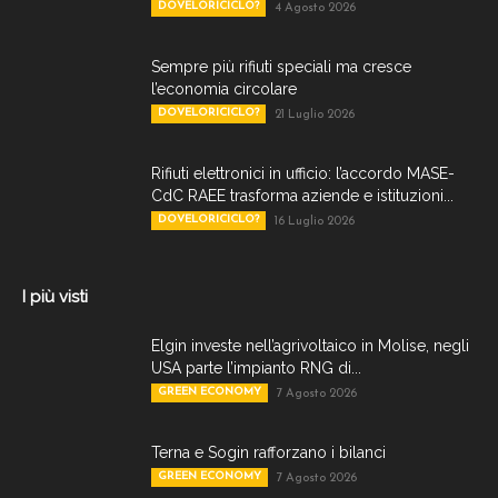
DOVELORICICLO?
4 Agosto 2026
Sempre più rifiuti speciali ma cresce
l’economia circolare
DOVELORICICLO?
21 Luglio 2026
Rifiuti elettronici in ufficio: l’accordo MASE-
CdC RAEE trasforma aziende e istituzioni...
DOVELORICICLO?
16 Luglio 2026
I più visti
Elgin investe nell’agrivoltaico in Molise, negli
USA parte l’impianto RNG di...
GREEN ECONOMY
7 Agosto 2026
Terna e Sogin rafforzano i bilanci
GREEN ECONOMY
7 Agosto 2026