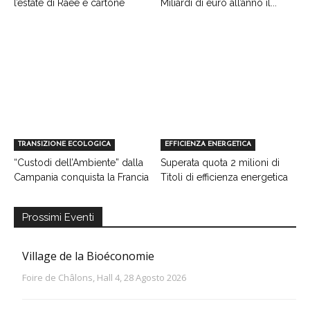
l’estate di Raee e cartone
Miliardi di euro all’anno il...
TRANSIZIONE ECOLOGICA
EFFICIENZA ENERGETICA
“Custodi dell’Ambiente” dalla
Superata quota 2 milioni di
Campania conquista la Francia
Titoli di efficienza energetica
Prossimi Eventi
Village de la Bioéconomie
Foire de Châlons, Hall 4, 28 Agosto 2026