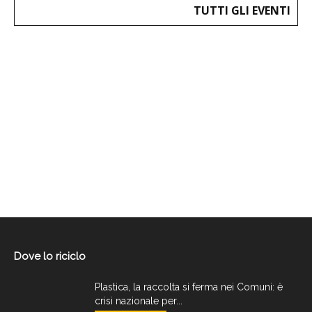
TUTTI GLI EVENTI
Dove lo riciclo
Plastica, la raccolta si ferma nei Comuni: è
crisi nazionale per...