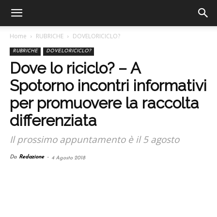
Home
RUBRICHE
DOVELORICICLO?
RUBRICHE
DOVELORICICLO?
Dove lo riciclo? – A
Spotorno incontri informativi
per promuovere la raccolta
differenziata
Il prossimo appuntamento è il 5 agosto
Da
Redazione
-
4 Agosto 2018