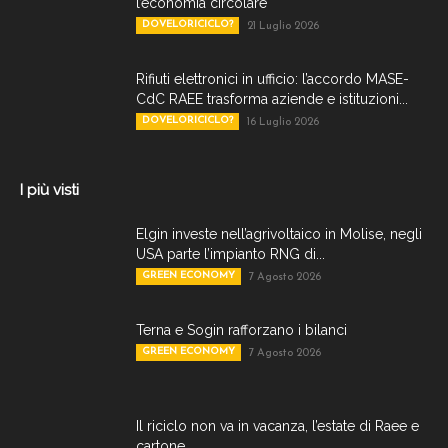
l’economia circolare
DOVELORICICLO?
21 Luglio 2026
Rifiuti elettronici in ufficio: l’accordo MASE-
CdC RAEE trasforma aziende e istituzioni...
DOVELORICICLO?
16 Luglio 2026
I più visti
Elgin investe nell’agrivoltaico in Molise, negli
USA parte l’impianto RNG di...
GREEN ECONOMY
7 Agosto 2026
Terna e Sogin rafforzano i bilanci
GREEN ECONOMY
7 Agosto 2026
Il riciclo non va in vacanza, l’estate di Raee e
cartone