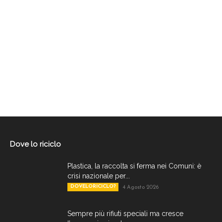
Dove lo riciclo
Plastica, la raccolta si ferma nei Comuni: è
crisi nazionale per...
DOVELORICICLO?
4 Agosto 2026
Sempre più rifiuti speciali ma cresce