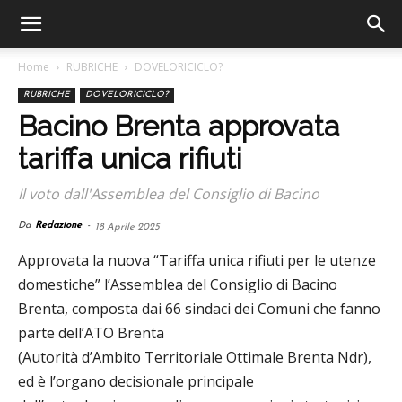
Home
RUBRICHE
DOVELORICICLO?
RUBRICHE
DOVELORICICLO?
Bacino Brenta approvata
tariffa unica rifiuti
Il voto dall'Assemblea del Consiglio di Bacino
Da
Redazione
-
18 Aprile 2025
Approvata la nuova “Tariffa unica rifiuti per le utenze
domestiche” l’Assemblea del Consiglio di Bacino
Brenta, composta dai 66 sindaci dei Comuni che fanno
parte dell’ATO Brenta
(Autorità d’Ambito Territoriale Ottimale Brenta Ndr),
ed è l’organo decisionale principale