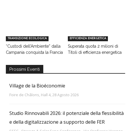
TRANSIZIONE ECOLOGICA
EFFICIENZA ENERGETICA
“Custodi dell’Ambiente” dalla
Superata quota 2 milioni di
Campania conquista la Francia
Titoli di efficienza energetica
Prossimi Eventi
Village de la Bioéconomie
Foire de Châlons, Hall 4, 28 Agosto 2026
Studio Rinnovabili 2026: il potenziale della flessibilità
e della digitalizzazione a supporto delle FER
SSEC - Storage & Solar Expo Conference - Via Oreficeria Vicenza -