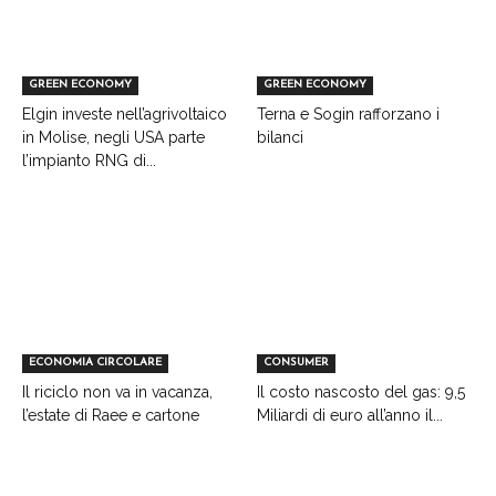
GREEN ECONOMY
GREEN ECONOMY
Elgin investe nell’agrivoltaico
Terna e Sogin rafforzano i
in Molise, negli USA parte
bilanci
l’impianto RNG di...
ECONOMIA CIRCOLARE
CONSUMER
Il riciclo non va in vacanza,
Il costo nascosto del gas: 9,5
l’estate di Raee e cartone
Miliardi di euro all’anno il...