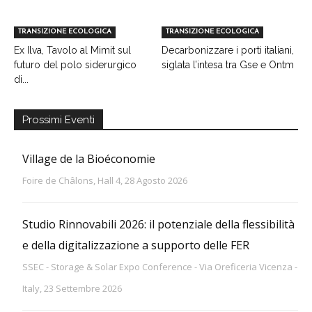
TRANSIZIONE ECOLOGICA
TRANSIZIONE ECOLOGICA
Ex Ilva, Tavolo al Mimit sul
Decarbonizzare i porti italiani,
futuro del polo siderurgico
siglata l’intesa tra Gse e Ontm
di...
Prossimi Eventi
Village de la Bioéconomie
Foire de Châlons, Hall 4, 28 Agosto 2026
Studio Rinnovabili 2026: il potenziale della flessibilità
e della digitalizzazione a supporto delle FER
SSEC - Storage & Solar Expo Conference - Via Oreficeria Vicenza -
Italy, 23 Settembre 2026