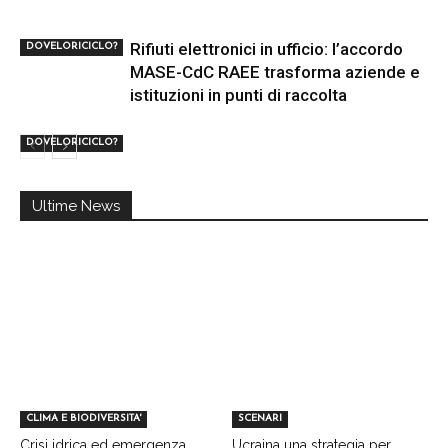
Rifiuti elettronici in ufficio: l’accordo
DOVELORICICLO?
MASE-CdC RAEE trasforma aziende e
istituzioni in punti di raccolta
DOVELORICICLO?
Ultime News
CLIMA E BIODIVERSITA'
SCENARI
Crisi idrica ed emergenza
Ucraina una strategia per