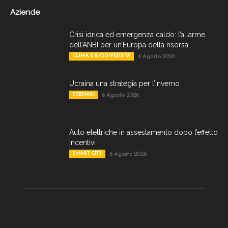
Aziende
Crisi idrica ed emergenza caldo: l’allarme
dell’ANBI per un’Europa della risorsa...
CLIMA E BIODIVERSITA'
6 Agosto 2026
Ucraina una strategia per l’inverno
SCENARI
6 Agosto 2026
Auto elettriche in assestamento dopo l’effetto
incentivi
SMART CITY
6 Agosto 2026