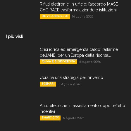
Rifiuti elettronici in ufficio: l’accordo MASE-
CdC RAEE trasforma aziende e istituzioni...
DOVELORICICLO?
16 Luglio 2026
I più visti
Crisi idrica ed emergenza caldo: l’allarme
dell’ANBI per un’Europa della risorsa...
CLIMA E BIODIVERSITA'
6 Agosto 2026
Ucraina una strategia per l’inverno
SCENARI
6 Agosto 2026
Auto elettriche in assestamento dopo l’effetto
incentivi
SMART CITY
6 Agosto 2026