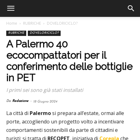
Home
RUBRICHE
DOVELORICICLO?
RUBRICHE
DOVELORICICLO?
A Palermo 40
ecocompattatori per il
conferimento delle bottiglie
in PET
I primi sei sono già stati installati
Da
Redazione
-
18 Giugno 2024
La città di
Palermo
si prepara all’estate, ormai alle
porte, accogliendo un progetto volto a incentivare
comportamenti sostenibili da parte di cittadini e
turisti: si tratta di
RECOPET
, iniziativa di
Corepla
che