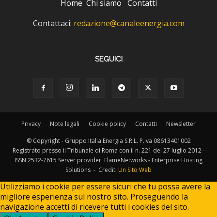
Home
Chi siamo
Contatti
Contattaci:
redazione@canaleenergia.com
SEGUICI
Privacy
Note legali
Cookie policy
Contatti
Newsletter
© Copyright - Gruppo Italia Energia S.R.L. P.iva 08613401002
Registrato presso il Tribunale di Roma con il n. 221 del 27 luglio 2012 -
ISSN 2532-7615 Server provider: FlameNetworks - Enterprise Hosting
Solutions - Crediti
Un Sito Web
Utilizziamo i cookie per essere sicuri che tu possa avere la
migliore esperienza sul nostro sito. Proseguendo la
navigazione accetti di ricevere tutti i cookies del sito.