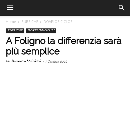
Home
RUBRICHE
DOVELORICICLO?
RUBRICHE
DOVELORICICLO?
A Foligno la differenzia sarà
più semplice
Da
Domenico M Calcioli
-
1 Ottobre 2022