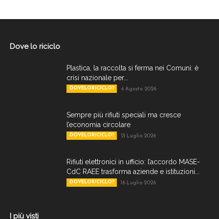
Dove lo riciclo
Plastica, la raccolta si ferma nei Comuni: è
crisi nazionale per...
DOVELORICICLO?
4 Agosto 2026
Sempre più rifiuti speciali ma cresce
l’economia circolare
DOVELORICICLO?
21 Luglio 2026
Rifiuti elettronici in ufficio: l’accordo MASE-
CdC RAEE trasforma aziende e istituzioni...
DOVELORICICLO?
16 Luglio 2026
I più visti