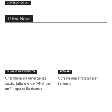
DOVELORICICLO?
Ultime News
CLIMA E BIODIVERSITA'
SCENARI
Crisi idrica ed emergenza
Ucraina una strategia per
caldo: l’allarme dell’ANBI per
l’inverno
un’Europa della risorsa...