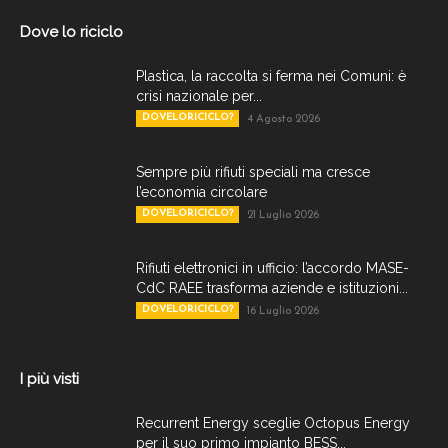
Dove lo riciclo
Plastica, la raccolta si ferma nei Comuni: è
crisi nazionale per...
DOVELORICICLO?
4 Agosto 2026
Sempre più rifiuti speciali ma cresce
l’economia circolare
DOVELORICICLO?
21 Luglio 2026
Rifiuti elettronici in ufficio: l’accordo MASE-
CdC RAEE trasforma aziende e istituzioni...
DOVELORICICLO?
16 Luglio 2026
I più visti
Recurrent Energy sceglie Octopus Energy
per il suo primo impianto BESS...