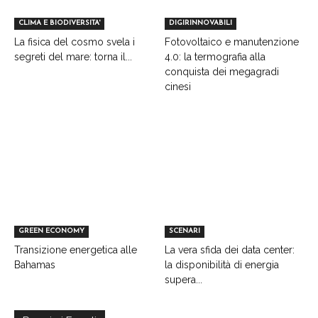
CLIMA E BIODIVERSITA'
DIGIRINNOVABILI
La fisica del cosmo svela i
Fotovoltaico e manutenzione
segreti del mare: torna il...
4.0: la termografia alla
conquista dei megagradi
cinesi
GREEN ECONOMY
SCENARI
Transizione energetica alle
La vera sfida dei data center:
Bahamas
la disponibilità di energia
supera...