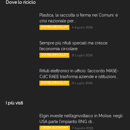
Dove lo riciclo
Plastica, la raccolta si ferma nei Comuni: è
crisi nazionale per...
DOVELORICICLO?
4 Agosto 2026
Sempre più rifiuti speciali ma cresce
l’economia circolare
DOVELORICICLO?
21 Luglio 2026
Rifiuti elettronici in ufficio: l’accordo MASE-
CdC RAEE trasforma aziende e istituzioni...
DOVELORICICLO?
16 Luglio 2026
I più visti
Elgin investe nell’agrivoltaico in Molise, negli
USA parte l’impianto RNG di...
GREEN ECONOMY
7 Agosto 2026