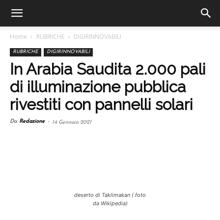
Home
RUBRICHE
DIGIRINNOVABILI
RUBRICHE
DIGIRINNOVABILI
In Arabia Saudita 2.000 pali
di illuminazione pubblica
rivestiti con pannelli solari
Da
Redazione
-
14 Gennaio 2021
deserto di Taklimakan ( foto
da Wikipedia)