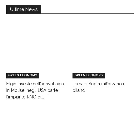
Ultime News
GREEN ECONOMY
GREEN ECONOMY
Elgin investe nell’agrivoltaico
Terna e Sogin rafforzano i
in Molise, negli USA parte
bilanci
l’impianto RNG di...