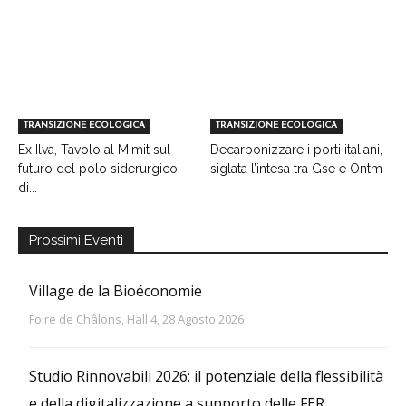
TRANSIZIONE ECOLOGICA
TRANSIZIONE ECOLOGICA
Ex Ilva, Tavolo al Mimit sul
Decarbonizzare i porti italiani,
futuro del polo siderurgico
siglata l’intesa tra Gse e Ontm
di...
Prossimi Eventi
Village de la Bioéconomie
Foire de Châlons, Hall 4, 28 Agosto 2026
Studio Rinnovabili 2026: il potenziale della flessibilità
e della digitalizzazione a supporto delle FER