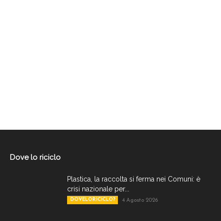
Dove lo riciclo
Plastica, la raccolta si ferma nei Comuni: è
crisi nazionale per...
DOVELORICICLO?
4 Agosto 2026