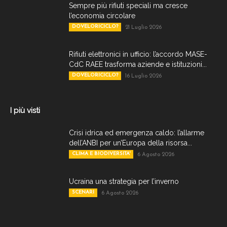
Sempre più rifiuti speciali ma cresce
l’economia circolare
DOVELORICICLO?
21 Luglio 2026
Rifiuti elettronici in ufficio: l’accordo MASE-
CdC RAEE trasforma aziende e istituzioni...
DOVELORICICLO?
16 Luglio 2026
I più visti
Crisi idrica ed emergenza caldo: l’allarme
dell’ANBI per un’Europa della risorsa...
CLIMA E BIODIVERSITA'
6 Agosto 2026
Ucraina una strategia per l’inverno
SCENARI
6 Agosto 2026