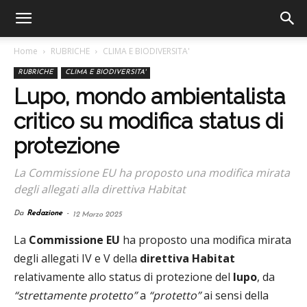
Home
RUBRICHE
CLIMA E BIODIVERSITA'
RUBRICHE
CLIMA E BIODIVERSITA'
Lupo, mondo ambientalista
critico su modifica status di
protezione
La Commissione EU ha proposto una modifica mirata
degli allegati alla direttiva Habitat
Da
Redazione
-
12 Marzo 2025
La
Commissione EU
ha proposto una modifica mirata
degli allegati IV e V della
direttiva Habitat
relativamente allo status di protezione del
lupo
, da
“strettamente protetto”
a
“protetto”
ai sensi della