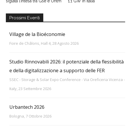
siglata l’intesa tra Gse e Ontm
1,1 GW in Italia
Prossimi Eventi
Village de la Bioéconomie
Foire de Châlons, Hall 4, 28 Agosto 2026
Studio Rinnovabili 2026: il potenziale della flessibilità
e della digitalizzazione a supporto delle FER
SSEC - Storage & Solar Expo Conference - Via Oreficeria Vicenza -
Italy, 23 Settembre 2026
Urbantech 2026
Bologna, 7 Ottobre 2026