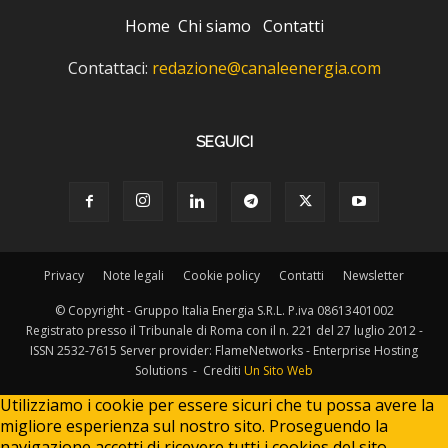
Home
Chi siamo
Contatti
Contattaci:
redazione@canaleenergia.com
SEGUICI
Privacy
Note legali
Cookie policy
Contatti
Newsletter
© Copyright - Gruppo Italia Energia S.R.L. P.iva 08613401002
Registrato presso il Tribunale di Roma con il n. 221 del 27 luglio 2012 -
ISSN 2532-7615 Server provider: FlameNetworks - Enterprise Hosting
Solutions - Crediti
Un Sito Web
Utilizziamo i cookie per essere sicuri che tu possa avere la
migliore esperienza sul nostro sito. Proseguendo la
navigazione accetti di ricevere tutti i cookies del sito.