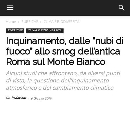
Home
RUBRICHE
CLIMA E BIODIVERSITA'
RUBRICHE
CLIMA E BIODIVERSITA'
Inquinamento, dalle “nubi di
fuoco” allo smog dell’antica
Roma sul Monte Bianco
Alcuni studi che affrontano, da diversi punti
di vista, la questione dell'inquinamento
atmosferico e del cambiamento climatico
Da
Redazione
-
6 Giugno 2019