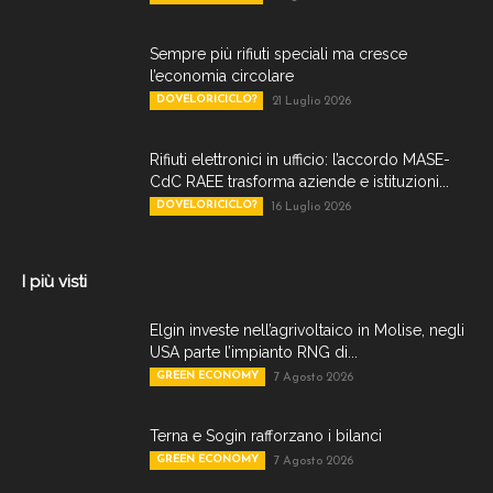
Sempre più rifiuti speciali ma cresce
l’economia circolare
DOVELORICICLO?
21 Luglio 2026
Rifiuti elettronici in ufficio: l’accordo MASE-
CdC RAEE trasforma aziende e istituzioni...
DOVELORICICLO?
16 Luglio 2026
I più visti
Elgin investe nell’agrivoltaico in Molise, negli
USA parte l’impianto RNG di...
GREEN ECONOMY
7 Agosto 2026
Terna e Sogin rafforzano i bilanci
GREEN ECONOMY
7 Agosto 2026