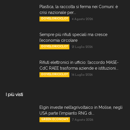
Plastica, la raccolta si ferma nei Comuni: è
crisi nazionale per...
DOVELORICICLO?
4 Agosto 2026
Sempre più rifiuti speciali ma cresce
l’economia circolare
DOVELORICICLO?
21 Luglio 2026
Rifiuti elettronici in ufficio: l’accordo MASE-
CdC RAEE trasforma aziende e istituzioni...
DOVELORICICLO?
16 Luglio 2026
I più visti
Elgin investe nell’agrivoltaico in Molise, negli
USA parte l’impianto RNG di...
GREEN ECONOMY
7 Agosto 2026