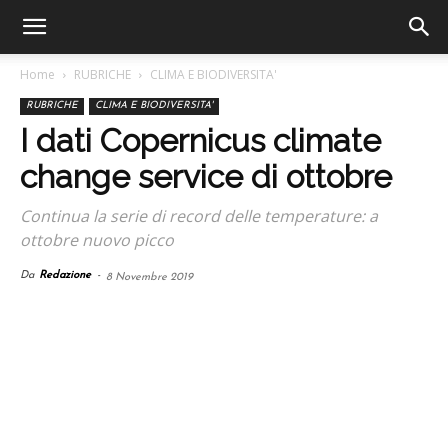
Home
RUBRICHE
CLIMA E BIODIVERSITA'
RUBRICHE
CLIMA E BIODIVERSITA'
I dati Copernicus climate
change service di ottobre
Continua la serie di record delle temperature: a
ottobre nuovo picco
Da
Redazione
-
8 Novembre 2019