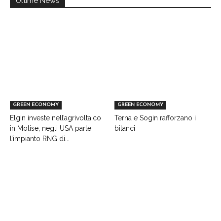
Ultime News
GREEN ECONOMY
GREEN ECONOMY
Elgin investe nell’agrivoltaico
Terna e Sogin rafforzano i
in Molise, negli USA parte
bilanci
l’impianto RNG di...