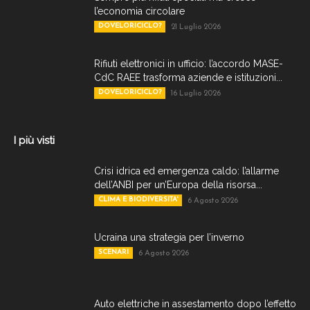
l’economia circolare
DOVELORICICLO?
21 Luglio 2026
Rifiuti elettronici in ufficio: l’accordo MASE-
CdC RAEE trasforma aziende e istituzioni...
DOVELORICICLO?
16 Luglio 2026
I più visti
Crisi idrica ed emergenza caldo: l’allarme
dell’ANBI per un’Europa della risorsa...
CLIMA E BIODIVERSITA'
6 Agosto 2026
Ucraina una strategia per l’inverno
SCENARI
6 Agosto 2026
Auto elettriche in assestamento dopo l’effetto