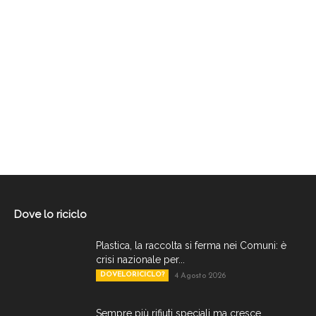
Dove lo riciclo
Plastica, la raccolta si ferma nei Comuni: è
crisi nazionale per...
DOVELORICICLO?
4 Agosto 2026
Sempre più rifiuti speciali ma cresce