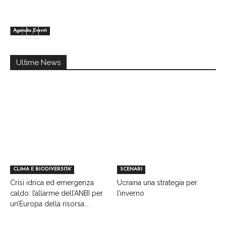
Agenda Eventi
Ultime News
CLIMA E BIODIVERSITA'
SCENARI
Crisi idrica ed emergenza
Ucraina una strategia per
caldo: l’allarme dell’ANBI per
l’inverno
un’Europa della risorsa...