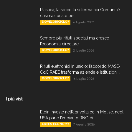
Plastica, la raccolta si ferma nei Comuni: è
crisi nazionale per...
DOVELORICICLO?
4 Agosto 2026
Sempre più rifiuti speciali ma cresce
l’economia circolare
DOVELORICICLO?
21 Luglio 2026
Rifiuti elettronici in ufficio: l’accordo MASE-
CdC RAEE trasforma aziende e istituzioni...
DOVELORICICLO?
16 Luglio 2026
I più visti
Elgin investe nell’agrivoltaico in Molise, negli
USA parte l’impianto RNG di...
GREEN ECONOMY
7 Agosto 2026