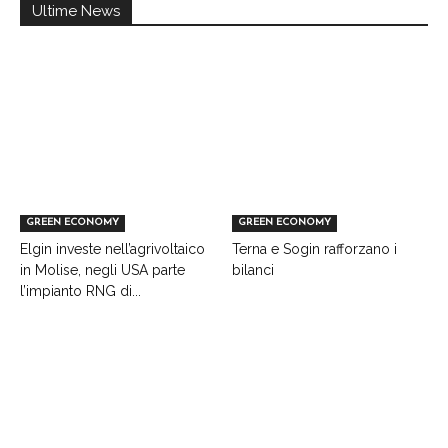
Ultime News
GREEN ECONOMY
GREEN ECONOMY
Elgin investe nell’agrivoltaico
Terna e Sogin rafforzano i
in Molise, negli USA parte
bilanci
l’impianto RNG di...