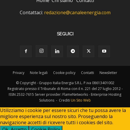
Home
Chi siamo
Contatti
Contattaci:
redazione@canaleenergia.com
SEGUICI
Privacy
Note legali
Cookie policy
Contatti
Newsletter
© Copyright - Gruppo Italia Energia S.R.L. P.iva 08613401002
Registrato presso il Tribunale di Roma con il n. 221 del 27 luglio 2012 -
ISSN 2532-7615 Server provider: FlameNetworks - Enterprise Hosting
Solutions - Crediti
Un Sito Web
Utilizziamo i cookie per essere sicuri che tu possa avere la
migliore esperienza sul nostro sito. Proseguendo la
navigazione accetti di ricevere tutti i cookies del sito.
Ok, Accetto
Cookie Policy