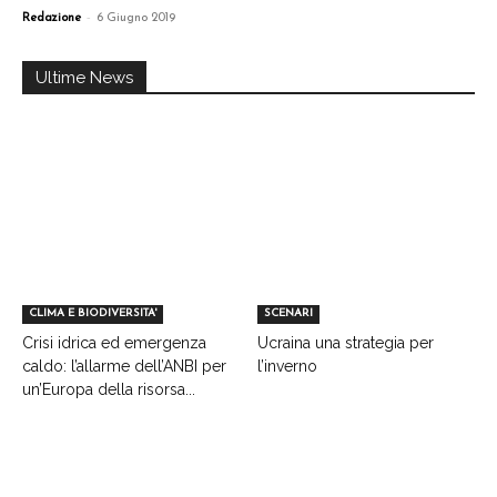
-
Redazione
6 Giugno 2019
Ultime News
CLIMA E BIODIVERSITA'
SCENARI
Crisi idrica ed emergenza
Ucraina una strategia per
caldo: l’allarme dell’ANBI per
l’inverno
un’Europa della risorsa...