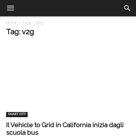
Home
Tags
V2g
Tag: v2g
SMART CITY
Il Vehicle to Grid in California inizia dagli
scuola bus