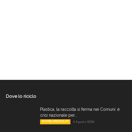
Dove lo riciclo
Plastica, la raccolta si ferma nei Comuni: è
crisi nazionale per...
DOVELORICICLO?
4 Agosto 2026