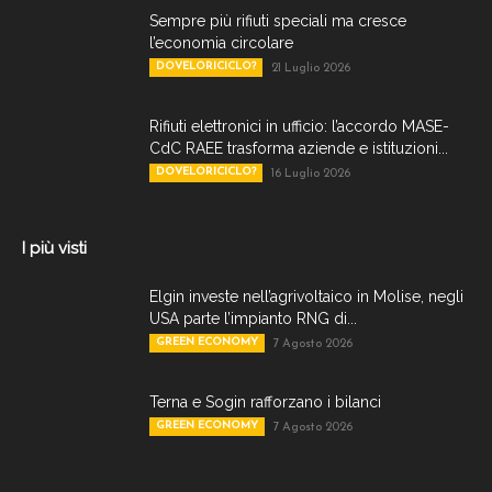
Sempre più rifiuti speciali ma cresce
l’economia circolare
DOVELORICICLO?
21 Luglio 2026
Rifiuti elettronici in ufficio: l’accordo MASE-
CdC RAEE trasforma aziende e istituzioni...
DOVELORICICLO?
16 Luglio 2026
I più visti
Elgin investe nell’agrivoltaico in Molise, negli
USA parte l’impianto RNG di...
GREEN ECONOMY
7 Agosto 2026
Terna e Sogin rafforzano i bilanci
GREEN ECONOMY
7 Agosto 2026