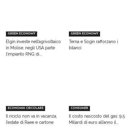
GREEN ECONOMY
GREEN ECONOMY
Elgin investe nell’agrivoltaico
Terna e Sogin rafforzano i
in Molise, negli USA parte
bilanci
l’impianto RNG di...
ECONOMIA CIRCOLARE
CONSUMER
Il riciclo non va in vacanza,
Il costo nascosto del gas: 9,5
l’estate di Raee e cartone
Miliardi di euro all’anno il...