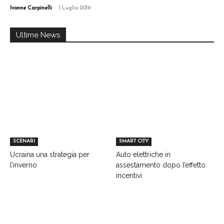
-
Ivonne Carpinelli
1 Luglio 2019
Ultime News
SCENARI
SMART CITY
Ucraina una strategia per
Auto elettriche in
l’inverno
assestamento dopo l’effetto
incentivi