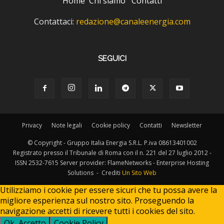
Home
Chi siamo
Contatti
Contattaci:
redazione@canaleenergia.com
SEGUICI
Privacy
Note legali
Cookie policy
Contatti
Newsletter
© Copyright - Gruppo Italia Energia S.R.L. P.iva 08613401002
Registrato presso il Tribunale di Roma con il n. 221 del 27 luglio 2012 -
ISSN 2532-7615 Server provider: FlameNetworks - Enterprise Hosting
Solutions - Crediti
Un Sito Web
Utilizziamo i cookie per essere sicuri che tu possa avere la
migliore esperienza sul nostro sito. Proseguendo la
navigazione accetti di ricevere tutti i cookies del sito.
Ok, Accetto
Cookie Policy