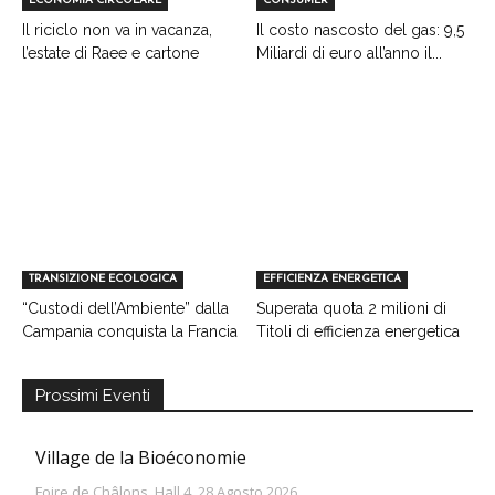
ECONOMIA CIRCOLARE
CONSUMER
Il riciclo non va in vacanza,
Il costo nascosto del gas: 9,5
l’estate di Raee e cartone
Miliardi di euro all’anno il...
TRANSIZIONE ECOLOGICA
EFFICIENZA ENERGETICA
“Custodi dell’Ambiente” dalla
Superata quota 2 milioni di
Campania conquista la Francia
Titoli di efficienza energetica
Prossimi Eventi
Village de la Bioéconomie
Foire de Châlons, Hall 4, 28 Agosto 2026