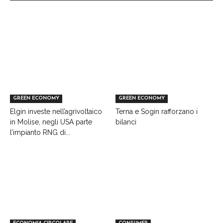
GREEN ECONOMY
GREEN ECONOMY
Elgin investe nell’agrivoltaico
Terna e Sogin rafforzano i
in Molise, negli USA parte
bilanci
l’impianto RNG di...