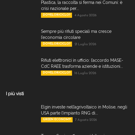
Plastica, la raccolta si ferma nei Comuni: è
crisi nazionale per...
DOVELORICICLO?
4 Agosto 2026
Sempre più rifiuti speciali ma cresce
l’economia circolare
DOVELORICICLO?
21 Luglio 2026
Rifiuti elettronici in ufficio: l’accordo MASE-
CdC RAEE trasforma aziende e istituzioni...
DOVELORICICLO?
16 Luglio 2026
I più visti
Elgin investe nell’agrivoltaico in Molise, negli
USA parte l’impianto RNG di...
GREEN ECONOMY
7 Agosto 2026