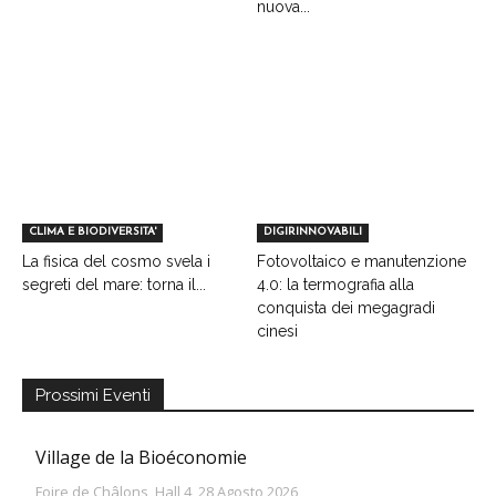
nuova...
CLIMA E BIODIVERSITA'
DIGIRINNOVABILI
La fisica del cosmo svela i
Fotovoltaico e manutenzione
segreti del mare: torna il...
4.0: la termografia alla
conquista dei megagradi
cinesi
Prossimi Eventi
Village de la Bioéconomie
Foire de Châlons, Hall 4, 28 Agosto 2026