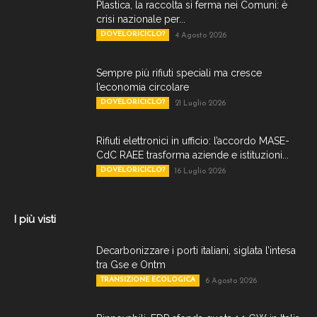
Plastica, la raccolta si ferma nei Comuni: è
crisi nazionale per...
DOVELORICICLO?
4 Agosto 2026
Sempre più rifiuti speciali ma cresce
l’economia circolare
DOVELORICICLO?
21 Luglio 2026
Rifiuti elettronici in ufficio: l’accordo MASE-
CdC RAEE trasforma aziende e istituzioni...
DOVELORICICLO?
16 Luglio 2026
I più visti
Decarbonizzare i porti italiani, siglata l’intesa
tra Gse e Ontm
TRANSIZIONE ECOLOGICA
6 Agosto 2026