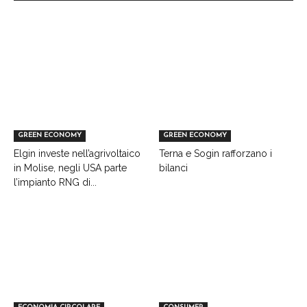
GREEN ECONOMY
GREEN ECONOMY
Elgin investe nell’agrivoltaico
Terna e Sogin rafforzano i
in Molise, negli USA parte
bilanci
l’impianto RNG di...