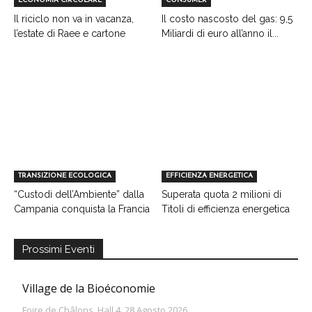
ECONOMIA CIRCOLARE
CONSUMER
Il riciclo non va in vacanza,
Il costo nascosto del gas: 9,5
l’estate di Raee e cartone
Miliardi di euro all’anno il...
TRANSIZIONE ECOLOGICA
EFFICIENZA ENERGETICA
“Custodi dell’Ambiente” dalla
Superata quota 2 milioni di
Campania conquista la Francia
Titoli di efficienza energetica
Prossimi Eventi
Village de la Bioéconomie
Foire de Châlons, Hall 4, 28 Agosto 2026