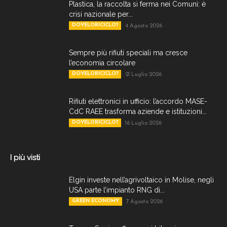
Plastica, la raccolta si ferma nei Comuni: è
crisi nazionale per...
DOVELORICICLO?
4 Agosto 2026
Sempre più rifiuti speciali ma cresce
l’economia circolare
DOVELORICICLO?
21 Luglio 2026
Rifiuti elettronici in ufficio: l’accordo MASE-
CdC RAEE trasforma aziende e istituzioni...
DOVELORICICLO?
16 Luglio 2026
I più visti
Elgin investe nell’agrivoltaico in Molise, negli
USA parte l’impianto RNG di...
GREEN ECONOMY
7 Agosto 2026