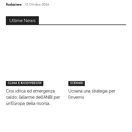
-
Redazione
17 Ottobre 2024
Ultime News
CLIMA E BIODIVERSITA'
SCENARI
Crisi idrica ed emergenza
Ucraina una strategia per
caldo: l’allarme dell’ANBI per
l’inverno
un’Europa della risorsa...