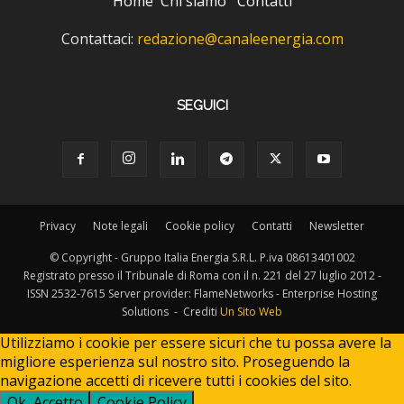
Home
Chi siamo
Contatti
Contattaci:
redazione@canaleenergia.com
SEGUICI
Privacy
Note legali
Cookie policy
Contatti
Newsletter
© Copyright - Gruppo Italia Energia S.R.L. P.iva 08613401002
Registrato presso il Tribunale di Roma con il n. 221 del 27 luglio 2012 -
ISSN 2532-7615 Server provider: FlameNetworks - Enterprise Hosting
Solutions - Crediti
Un Sito Web
Utilizziamo i cookie per essere sicuri che tu possa avere la
migliore esperienza sul nostro sito. Proseguendo la
navigazione accetti di ricevere tutti i cookies del sito.
Ok, Accetto
Cookie Policy