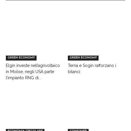
GREEN ECONOMY
GREEN ECONOMY
Elgin investe nell’agrivoltaico
Terna e Sogin rafforzano i
in Molise, negli USA parte
bilanci
l’impianto RNG di...