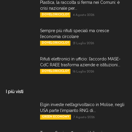
Plastica, la raccolta si ferma nei Comuni: è
crisi nazionale per...
DOVELORICICLO?
4 Agosto 2026
Sempre più rifiuti speciali ma cresce
l’economia circolare
DOVELORICICLO?
21 Luglio 2026
Rifiuti elettronici in ufficio: l’accordo MASE-
CdC RAEE trasforma aziende e istituzioni...
DOVELORICICLO?
16 Luglio 2026
I più visti
Elgin investe nell’agrivoltaico in Molise, negli
USA parte l’impianto RNG di...
GREEN ECONOMY
7 Agosto 2026