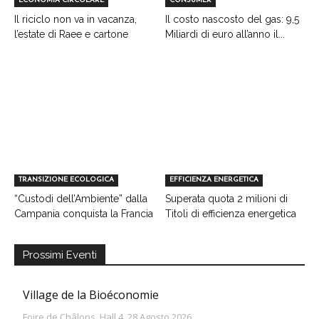
ECONOMIA CIRCOLARE
CONSUMER
Il riciclo non va in vacanza,
Il costo nascosto del gas: 9,5
l’estate di Raee e cartone
Miliardi di euro all’anno il...
TRANSIZIONE ECOLOGICA
EFFICIENZA ENERGETICA
“Custodi dell’Ambiente” dalla
Superata quota 2 milioni di
Campania conquista la Francia
Titoli di efficienza energetica
Prossimi Eventi
Village de la Bioéconomie
Foire de Châlons, Hall 4, 28 Agosto 2026