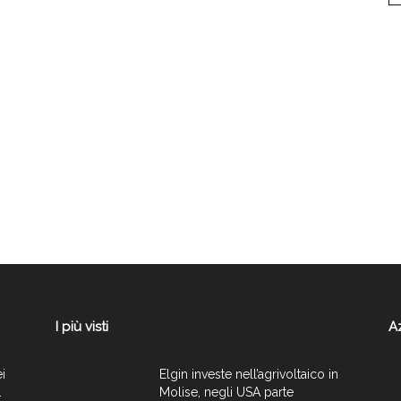
I più visti
A
ei
Elgin investe nell’agrivoltaico in
.
Molise, negli USA parte