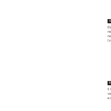
G
El
ne
ne
l’
E
Il
va
e 