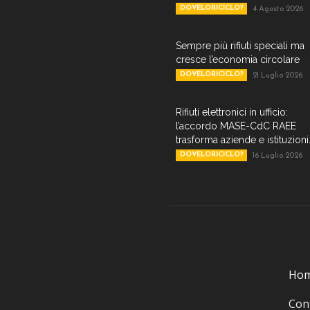
DOVELORICICLO?
4 Agosto 2026
Sempre più rifiuti speciali ma
cresce l’economia circolare
DOVELORICICLO?
21 Luglio 2026
Rifiuti elettronici in ufficio:
l’accordo MASE-CdC RAEE
trasforma aziende e istituzioni.
DOVELORICICLO?
16 Luglio 2026
Ho
Cont