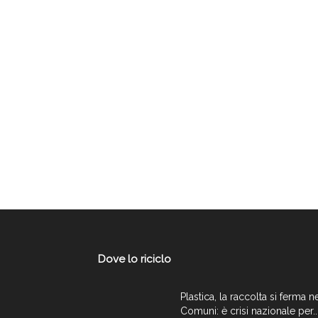
Dove lo riciclo
Plastica, la raccolta si ferma n
Comuni: è crisi nazionale per..