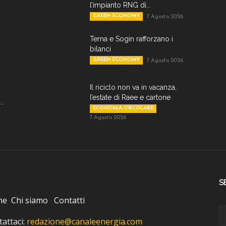
l’impianto RNG di...
GREEN ECONOMY
7 Agosto 2026
Terna e Sogin rafforzano i
bilanci
GREEN ECONOMY
7 Agosto 2026
Il riciclo non va in vacanza,
l’estate di Raee e cartone
..
ECONOMIA CIRCOLARE
7 Agosto 2026
S
me
Chi siamo
Contatti
attaci:
redazione@canaleenergia.com