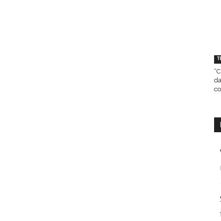
T
“C
da
co