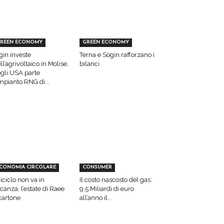
REEN ECONOMY
GREEN ECONOMY
gin investe
Terna e Sogin rafforzano i
ll’agrivoltaico in Molise,
bilanci
gli USA parte
impianto RNG di...
CONOMIA CIRCOLARE
CONSUMER
 riciclo non va in
Il costo nascosto del gas:
canza, l’estate di Raee
9,5 Miliardi di euro
cartone
all’anno il...