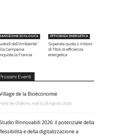
RANSIZIONE ECOLOGICA
EFFICIENZA ENERGETICA
ustodi dell’Ambiente”
Superata quota 2 milioni
lla Campania
di Titoli di efficienza
nquista la Francia
energetica
Prossimi Eventi
Village de la Bioéconomie
Foire de Châlons, Hall 4, 28 Agosto 2026
Studio Rinnovabili 2026: il potenziale della
flessibilità e della digitalizzazione a