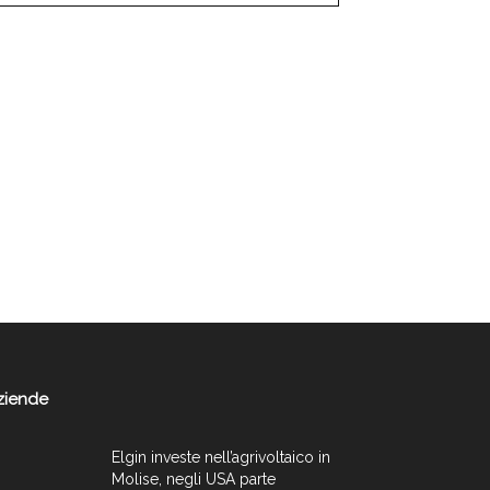
ziende
Elgin investe nell’agrivoltaico in
Molise, negli USA parte