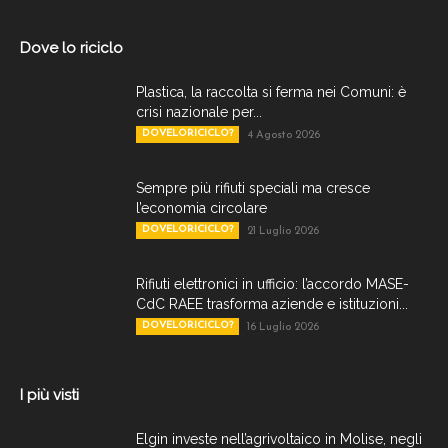
Dove lo riciclo
Plastica, la raccolta si ferma nei Comuni: è
crisi nazionale per...
DOVELORICICLO?
4 Agosto 2026
Sempre più rifiuti speciali ma cresce
l’economia circolare
DOVELORICICLO?
21 Luglio 2026
Rifiuti elettronici in ufficio: l’accordo MASE-
CdC RAEE trasforma aziende e istituzioni...
DOVELORICICLO?
16 Luglio 2026
I più visti
Elgin investe nell’agrivoltaico in Molise, negli