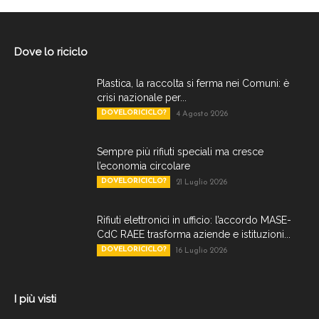
Dove lo riciclo
Plastica, la raccolta si ferma nei Comuni: è
crisi nazionale per...
DOVELORICICLO?
4 Agosto 2026
Sempre più rifiuti speciali ma cresce
l’economia circolare
DOVELORICICLO?
21 Luglio 2026
Rifiuti elettronici in ufficio: l’accordo MASE-
CdC RAEE trasforma aziende e istituzioni...
DOVELORICICLO?
16 Luglio 2026
I più visti