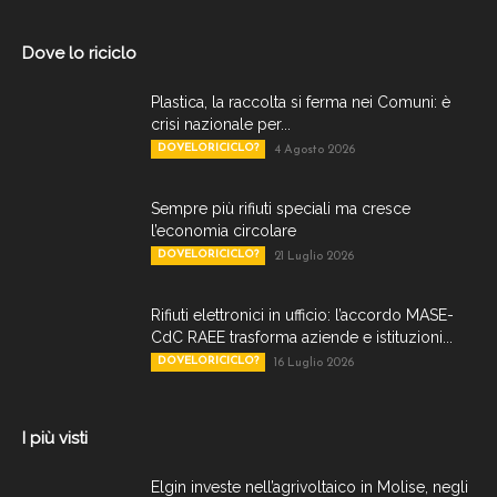
Dove lo riciclo
Plastica, la raccolta si ferma nei Comuni: è
crisi nazionale per...
DOVELORICICLO?
4 Agosto 2026
Sempre più rifiuti speciali ma cresce
l’economia circolare
DOVELORICICLO?
21 Luglio 2026
Rifiuti elettronici in ufficio: l’accordo MASE-
CdC RAEE trasforma aziende e istituzioni...
DOVELORICICLO?
16 Luglio 2026
I più visti
Elgin investe nell’agrivoltaico in Molise, negli