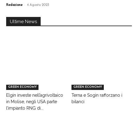
-
Redazione
4 Agosto 2023
Ultime News
GREEN ECONOMY
GREEN ECONOMY
Elgin investe nell’agrivoltaico
Terna e Sogin rafforzano i
in Molise, negli USA parte
bilanci
l’impianto RNG di...