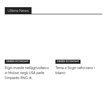
Ultime News
GREEN ECONOMY
GREEN ECONOMY
Elgin investe nell’agrivoltaico
Terna e Sogin rafforzano i
in Molise, negli USA parte
bilanci
l’impianto RNG di...