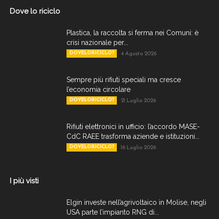
Dove lo riciclo
Plastica, la raccolta si ferma nei Comuni: è
crisi nazionale per...
DOVELORICICLO?
4 Agosto 2026
Sempre più rifiuti speciali ma cresce
l’economia circolare
DOVELORICICLO?
21 Luglio 2026
Rifiuti elettronici in ufficio: l’accordo MASE-
CdC RAEE trasforma aziende e istituzioni...
DOVELORICICLO?
16 Luglio 2026
I più visti
Elgin investe nell’agrivoltaico in Molise, negli
USA parte l’impianto RNG di...