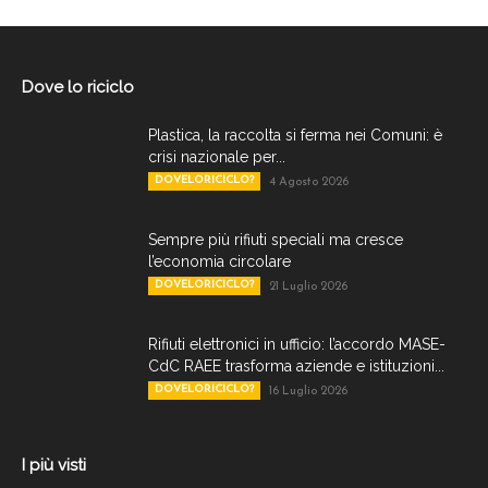
Dove lo riciclo
Plastica, la raccolta si ferma nei Comuni: è
crisi nazionale per...
DOVELORICICLO?
4 Agosto 2026
Sempre più rifiuti speciali ma cresce
l’economia circolare
DOVELORICICLO?
21 Luglio 2026
Rifiuti elettronici in ufficio: l’accordo MASE-
CdC RAEE trasforma aziende e istituzioni...
DOVELORICICLO?
16 Luglio 2026
I più visti