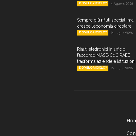
DOVELORICICLO?
4 Agosto 2026
Sempre più rifiuti speciali ma
cresce l’economia circolare
DOVELORICICLO?
21 Luglio 2026
Rifiuti elettronici in ufficio:
l’accordo MASE-CdC RAEE
trasforma aziende e istituzioni.
DOVELORICICLO?
16 Luglio 2026
Ho
Cont