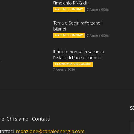
l’impianto RNG di...
GREEN ECONOMY
7 Agosto 2026
Terna e Sogin rafforzano i
bilanci
GREEN ECONOMY
7 Agosto 2026
Il riciclo non va in vacanza,
l’estate di Raee e cartone
..
ECONOMIA CIRCOLARE
7 Agosto 2026
S
me
Chi siamo
Contatti
attaci:
redazione@canaleenergia.com