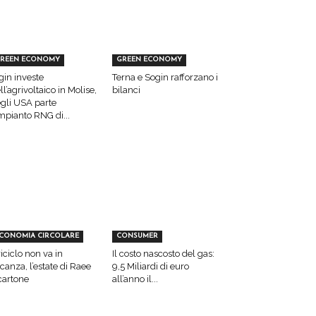
REEN ECONOMY
GREEN ECONOMY
gin investe
Terna e Sogin rafforzano i
ll’agrivoltaico in Molise,
bilanci
gli USA parte
impianto RNG di...
CONOMIA CIRCOLARE
CONSUMER
 riciclo non va in
Il costo nascosto del gas:
canza, l’estate di Raee
9,5 Miliardi di euro
cartone
all’anno il...