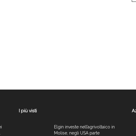
I più visti
A
ei
Elgin investe nell’agrivoltaico in
.
Molise, negli USA parte