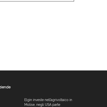
ziende
Elgin investe nell’agrivoltaico in
Molise, negli USA parte