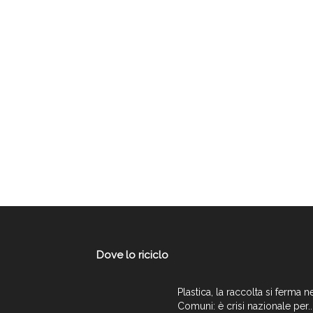
Dove lo riciclo
Plastica, la raccolta si ferma n
Comuni: è crisi nazionale per..