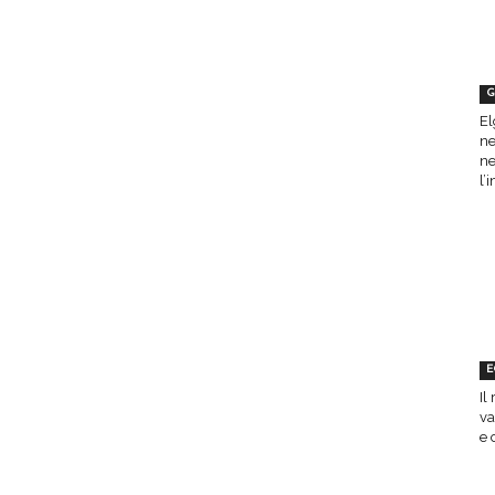
G
El
ne
ne
l’
E
Il
va
e 