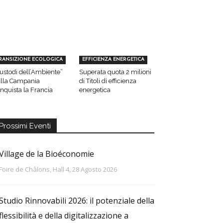
RANSIZIONE ECOLOGICA
EFFICIENZA ENERGETICA
ustodi dell’Ambiente”
Superata quota 2 milioni
lla Campania
di Titoli di efficienza
nquista la Francia
energetica
Prossimi Eventi
Village de la Bioéconomie
Foire de Châlons, Hall 4, 28 Agosto 2026
Studio Rinnovabili 2026: il potenziale della
flessibilità e della digitalizzazione a