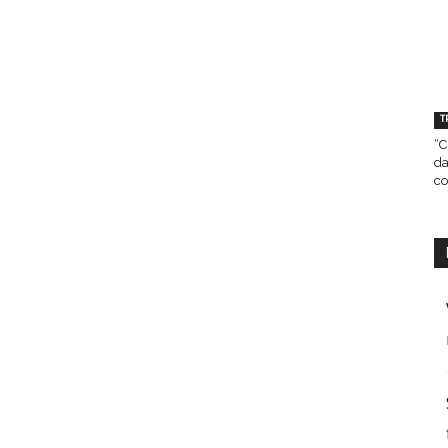
T
“C
da
co