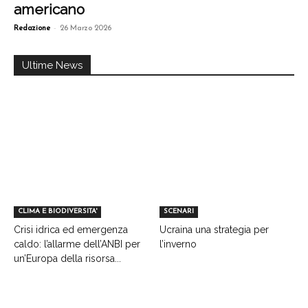
americano
-
Redazione
26 Marzo 2026
Ultime News
CLIMA E BIODIVERSITA'
SCENARI
Crisi idrica ed emergenza
Ucraina una strategia per
caldo: l’allarme dell’ANBI per
l’inverno
un’Europa della risorsa...