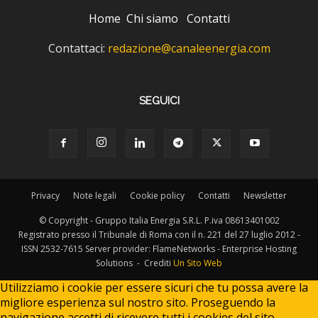
Home
Chi siamo
Contatti
Contattaci:
redazione@canaleenergia.com
SEGUICI
Privacy
Note legali
Cookie policy
Contatti
Newsletter
© Copyright - Gruppo Italia Energia S.R.L. P.iva 08613401002
Registrato presso il Tribunale di Roma con il n. 221 del 27 luglio 2012 -
ISSN 2532-7615 Server provider: FlameNetworks - Enterprise Hosting
Solutions - Crediti
Un Sito Web
Utilizziamo i cookie per essere sicuri che tu possa avere la
migliore esperienza sul nostro sito. Proseguendo la
navigazione accetti di ricevere tutti i cookies del sito.