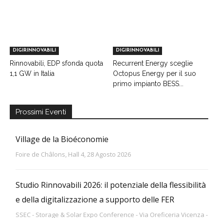
DIGIRINNOVABILI
DIGIRINNOVABILI
Rinnovabili, EDP sfonda quota
Recurrent Energy sceglie
1,1 GW in Italia
Octopus Energy per il suo
primo impianto BESS...
Prossimi Eventi
Village de la Bioéconomie
Foire de Châlons, Hall 4, 28 Agosto 2026
Studio Rinnovabili 2026: il potenziale della flessibilità
e della digitalizzazione a supporto delle FER
SSEC - Storage & Solar Expo Conference - Via Oreficeria Vicenza -