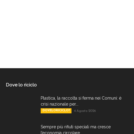
Dove lo riciclo
Plastica, la raccolta si ferma nei Comuni: è
crisi nazionale per...
DOVELORICICLO?
4 Agosto 2026
Sempre più rifiuti speciali ma cresce
l’economia circolare