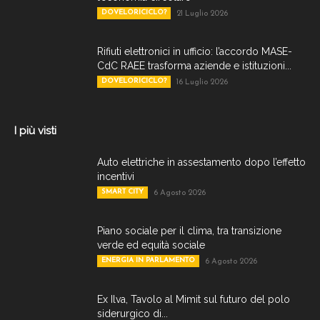
DOVELORICICLO?
21 Luglio 2026
Rifiuti elettronici in ufficio: l’accordo MASE-
CdC RAEE trasforma aziende e istituzioni...
DOVELORICICLO?
16 Luglio 2026
I più visti
Auto elettriche in assestamento dopo l’effetto
incentivi
SMART CITY
6 Agosto 2026
Piano sociale per il clima, tra transizione
verde ed equità sociale
ENERGIA IN PARLAMENTO
6 Agosto 2026
Ex Ilva, Tavolo al Mimit sul futuro del polo
siderurgico di...