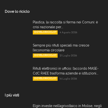
Dove lo riciclo
Plastica, la raccolta si ferma nei Comuni: è
crisi nazionale per...
DOVELORICICLO?
4 Agosto 2026
Sempre più rifiuti speciali ma cresce
l’economia circolare
DOVELORICICLO?
21 Luglio 2026
Rifiuti elettronici in ufficio: l’accordo MASE-
CdC RAEE trasforma aziende e istituzioni...
DOVELORICICLO?
16 Luglio 2026
I più visti
Elgin investe nell’agrivoltaico in Molise, negli