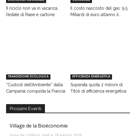
ECONOMIA CIRCOLARE
CONSUMER
Il riciclo non va in vacanza,
Il costo nascosto del gas: 9,5
l’estate di Raee e cartone
Miliardi di euro all’anno il...
TRANSIZIONE ECOLOGICA
EFFICIENZA ENERGETICA
“Custodi dell’Ambiente” dalla
Superata quota 2 milioni di
Campania conquista la Francia
Titoli di efficienza energetica
Prossimi Eventi
Village de la Bioéconomie
Foire de Châlons, Hall 4, 28 Agosto 2026