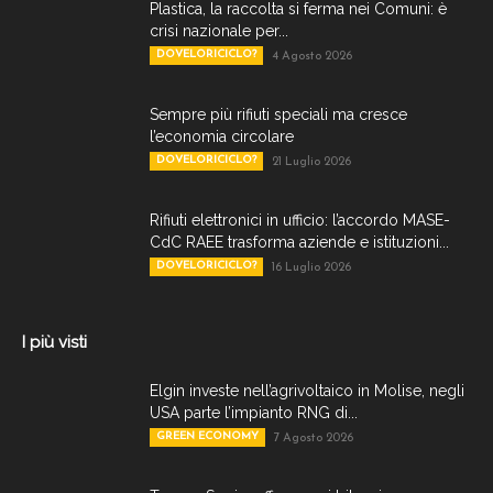
Plastica, la raccolta si ferma nei Comuni: è
crisi nazionale per...
DOVELORICICLO?
4 Agosto 2026
Sempre più rifiuti speciali ma cresce
l’economia circolare
DOVELORICICLO?
21 Luglio 2026
Rifiuti elettronici in ufficio: l’accordo MASE-
CdC RAEE trasforma aziende e istituzioni...
DOVELORICICLO?
16 Luglio 2026
I più visti
Elgin investe nell’agrivoltaico in Molise, negli
USA parte l’impianto RNG di...
GREEN ECONOMY
7 Agosto 2026