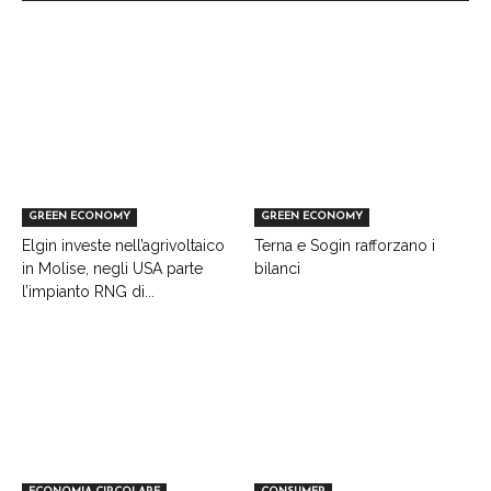
GREEN ECONOMY
GREEN ECONOMY
Elgin investe nell’agrivoltaico
Terna e Sogin rafforzano i
in Molise, negli USA parte
bilanci
l’impianto RNG di...