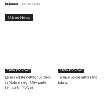
-
Redazione
22 Aprile 2022
Ultime News
GREEN ECONOMY
GREEN ECONOMY
Elgin investe nell’agrivoltaico
Terna e Sogin rafforzano i
in Molise, negli USA parte
bilanci
l’impianto RNG di...