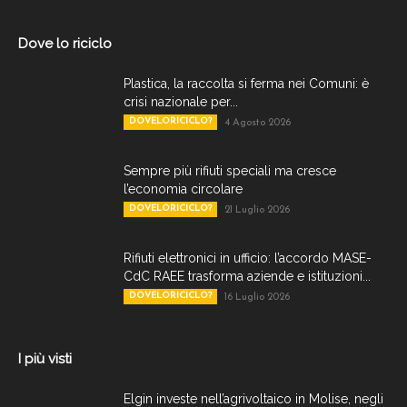
Dove lo riciclo
Plastica, la raccolta si ferma nei Comuni: è
crisi nazionale per...
DOVELORICICLO?
4 Agosto 2026
Sempre più rifiuti speciali ma cresce
l’economia circolare
DOVELORICICLO?
21 Luglio 2026
Rifiuti elettronici in ufficio: l’accordo MASE-
CdC RAEE trasforma aziende e istituzioni...
DOVELORICICLO?
16 Luglio 2026
I più visti
Elgin investe nell’agrivoltaico in Molise, negli