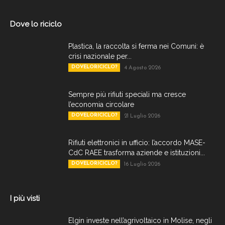
Dove lo riciclo
Plastica, la raccolta si ferma nei Comuni: è
crisi nazionale per...
DOVELORICICLO?
4 Agosto 2026
Sempre più rifiuti speciali ma cresce
l’economia circolare
DOVELORICICLO?
21 Luglio 2026
Rifiuti elettronici in ufficio: l’accordo MASE-
CdC RAEE trasforma aziende e istituzioni...
DOVELORICICLO?
16 Luglio 2026
I più visti
Elgin investe nell’agrivoltaico in Molise, negli