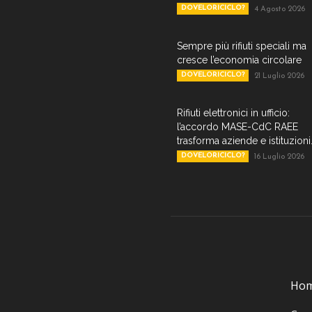
DOVELORICICLO?
4 Agosto 2026
Sempre più rifiuti speciali ma
cresce l’economia circolare
DOVELORICICLO?
21 Luglio 2026
Rifiuti elettronici in ufficio:
l’accordo MASE-CdC RAEE
trasforma aziende e istituzioni.
DOVELORICICLO?
16 Luglio 2026
Ho