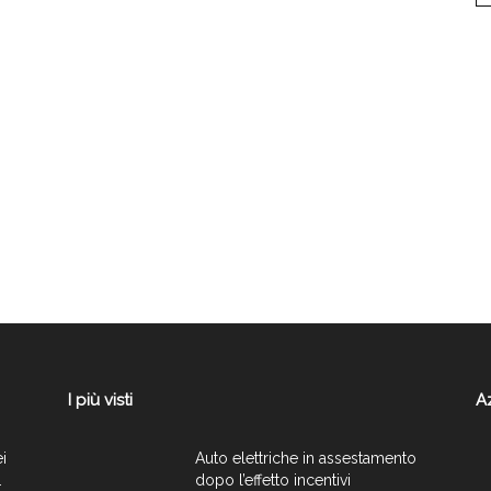
I più visti
A
ei
Auto elettriche in assestamento
.
dopo l’effetto incentivi