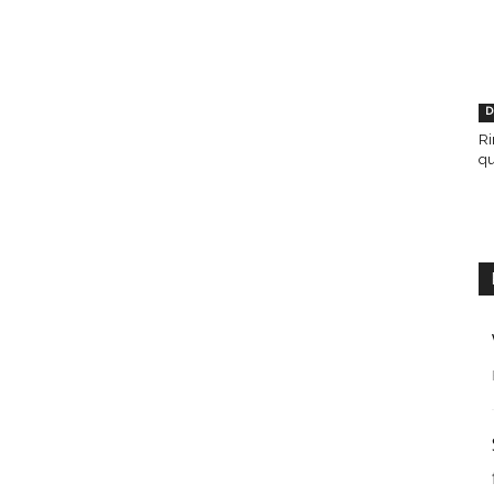
D
Ri
qu