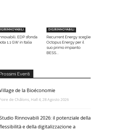
IGIRINNOVABILI
DIGIRINNOVABILI
nnovabili, EDP sfonda
Recurrent Energy sceglie
ota 1,1 GW in Italia
Octopus Energy per il
suo primo impianto
BESS...
Prossimi Eventi
Village de la Bioéconomie
Foire de Châlons, Hall 4, 28 Agosto 2026
Studio Rinnovabili 2026: il potenziale della
flessibilità e della digitalizzazione a