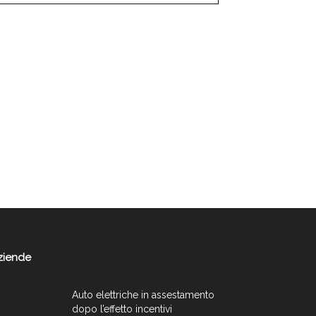
ziende
Auto elettriche in assestamento
dopo l’effetto incentivi