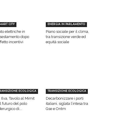
MART CITY
ENERGIA IN PARLAMENTO
to elettriche in
Piano sociale per il clima,
sestamento dopo
tra transizione verde ed
effetto incentivi
equità sociale
RANSIZIONE ECOLOGICA
TRANSIZIONE ECOLOGICA
 Ilva, Tavolo al Mimit
Decarbonizzare i porti
l futuro del polo
italiani, siglata l’intesa tra
derurgico di...
Gse e Ontm