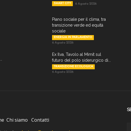
SMART CITY
6 Agosto 2026
Piano sociale per il clima, tra
transizione verde ed equità
sociale
ENERGIA IN PARLAMENTO
6 Agosto 2026
Ex Ilva, Tavolo al Mimit sul
..
futuro del polo siderurgico di...
TRANSIZIONE ECOLOGICA
6 Agosto 2026
S
me
Chi siamo
Contatti