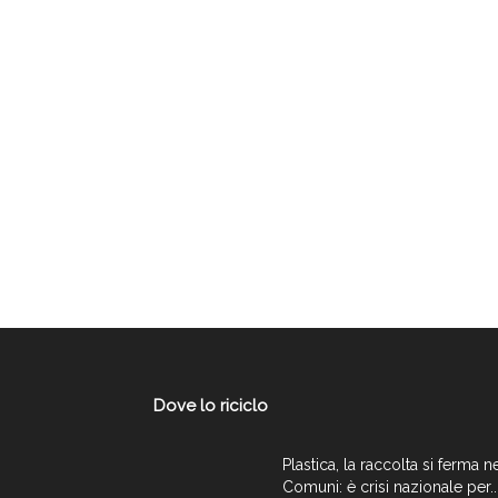
Dove lo riciclo
Plastica, la raccolta si ferma n
Comuni: è crisi nazionale per..