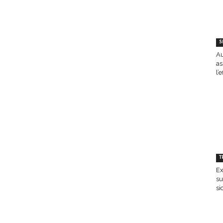
S
Au
as
l’
T
Ex
su
si