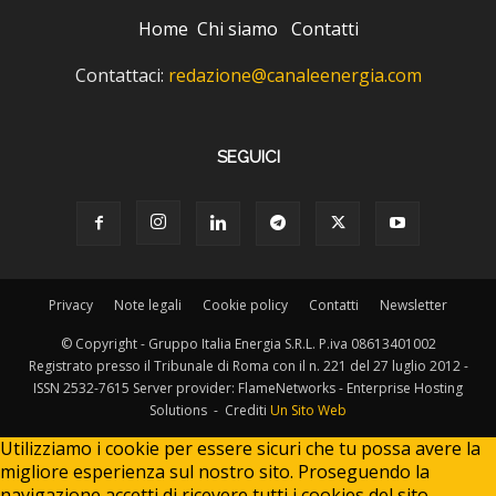
Home
Chi siamo
Contatti
Contattaci:
redazione@canaleenergia.com
SEGUICI
Privacy
Note legali
Cookie policy
Contatti
Newsletter
© Copyright - Gruppo Italia Energia S.R.L. P.iva 08613401002
Registrato presso il Tribunale di Roma con il n. 221 del 27 luglio 2012 -
ISSN 2532-7615 Server provider: FlameNetworks - Enterprise Hosting
Solutions - Crediti
Un Sito Web
Utilizziamo i cookie per essere sicuri che tu possa avere la
migliore esperienza sul nostro sito. Proseguendo la
navigazione accetti di ricevere tutti i cookies del sito.