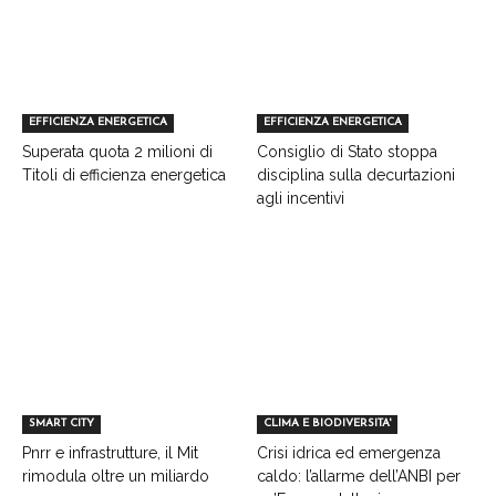
EFFICIENZA ENERGETICA
EFFICIENZA ENERGETICA
Superata quota 2 milioni di
Consiglio di Stato stoppa
Titoli di efficienza energetica
disciplina sulla decurtazioni
agli incentivi
SMART CITY
CLIMA E BIODIVERSITA'
Pnrr e infrastrutture, il Mit
Crisi idrica ed emergenza
rimodula oltre un miliardo
caldo: l’allarme dell’ANBI per