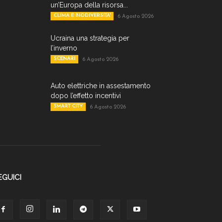
un’Europa della risorsa...
CLIMA E BIODIVERSITA'
6 Agosto 2026
Ucraina una strategia per
l’inverno
SCENARI
6 Agosto 2026
Auto elettriche in assestamento
dopo l’effetto incentivi
SMART CITY
6 Agosto 2026
EGUICI