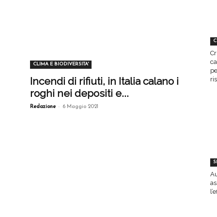
C
Cr
ca
CLIMA E BIODIVERSITA'
pe
Incendi di rifiuti, in Italia calano i
ri
roghi nei depositi e...
-
Redazione
6 Maggio 2021
S
Au
as
l’