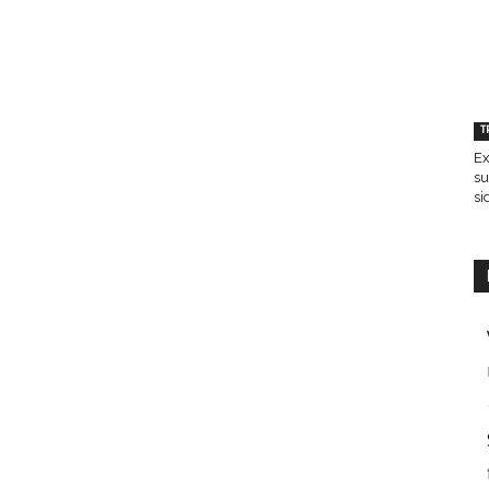
T
Ex
su
si