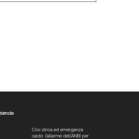
ziende
Crisi idrica ed emergenza
caldo: l’allarme dell’ANBI per