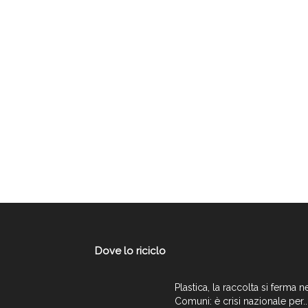
Dove lo riciclo
Plastica, la raccolta si ferma n
Comuni: è crisi nazionale per..