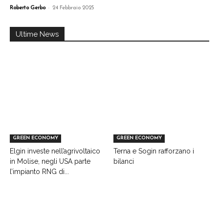
-
Roberto Gerbo
24 Febbraio 2025
Ultime News
GREEN ECONOMY
GREEN ECONOMY
Elgin investe nell’agrivoltaico
Terna e Sogin rafforzano i
in Molise, negli USA parte
bilanci
l’impianto RNG di...