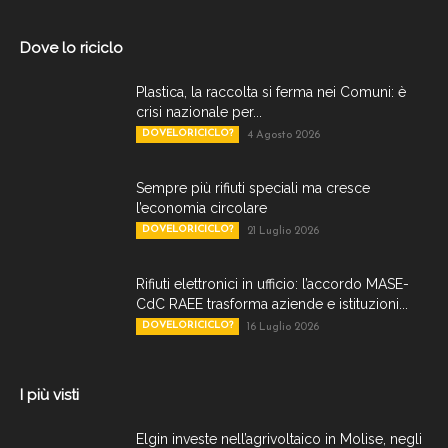
Dove lo riciclo
Plastica, la raccolta si ferma nei Comuni: è
crisi nazionale per...
DOVELORICICLO?
4 Agosto 2026
Sempre più rifiuti speciali ma cresce
l’economia circolare
DOVELORICICLO?
21 Luglio 2026
Rifiuti elettronici in ufficio: l’accordo MASE-
CdC RAEE trasforma aziende e istituzioni...
DOVELORICICLO?
16 Luglio 2026
I più visti
Elgin investe nell’agrivoltaico in Molise, negli